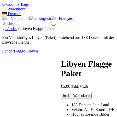
Warenkorb
Deutsch
Nederlands
English
Français
/
Länder
/ Libyen Flagge Paket
Ein Vollständiges Libyen (Paket) bestehend aus 188 Dateien mit der
Libysche Flagge
Länder
Flagge Libyen
Libyen Flagge
Paket
€
5,00
Exkl. MwSt
Libyen
In den Warenkorb
Flagge
Paket
188 Dateien / ein Land
Menge
Vektor: AI, EPS und PDF
Hochauflösende Bilder