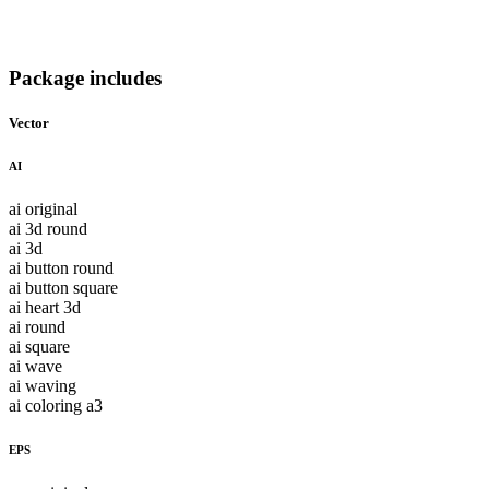
Package includes
Vector
AI
ai original
ai 3d round
ai 3d
ai button round
ai button square
ai heart 3d
ai round
ai square
ai wave
ai waving
ai coloring a3
EPS