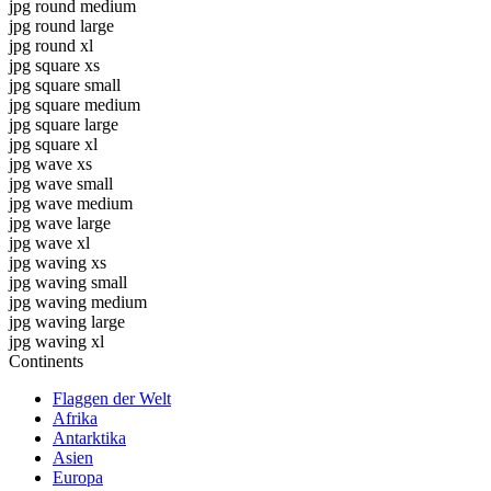
jpg round medium
jpg round large
jpg round xl
jpg square xs
jpg square small
jpg square medium
jpg square large
jpg square xl
jpg wave xs
jpg wave small
jpg wave medium
jpg wave large
jpg wave xl
jpg waving xs
jpg waving small
jpg waving medium
jpg waving large
jpg waving xl
Continents
Flaggen der Welt
Afrika
Antarktika
Asien
Europa