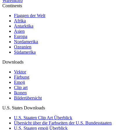
Warenkorb
Continents
Flaggen der Welt
Afrika
Antarktika
Asien
Europa
Nordamerika
Ozeanien
Südamerika
Downloads
Vektor
Färbung
Emoji
Clip art
Ikonen
Bilderübersicht
U.S. States Downloads
U.S. Staaten Clip Art Überblick
Übersicht über die Farbseiten der U.S. Bundesstaaten
U.S. Staaten emoji Überblick