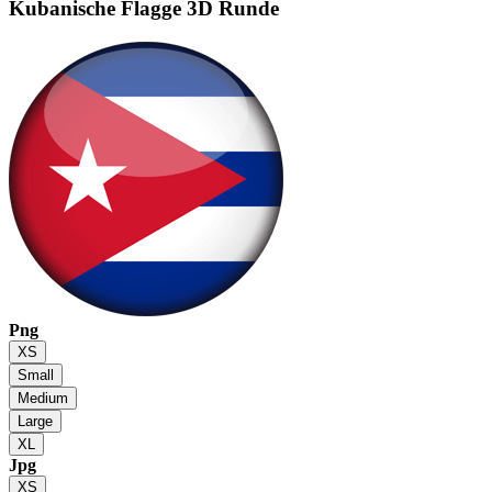
Kubanische Flagge
3D Runde
Png
XS
Small
Medium
Large
XL
Jpg
XS