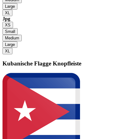
Large
XL
Jpg
XS
Small
Medium
Large
XL
Kubanische Flagge
Knopfleiste