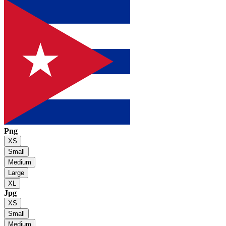
Png
XS
Small
Medium
Large
XL
Jpg
XS
Small
Medium