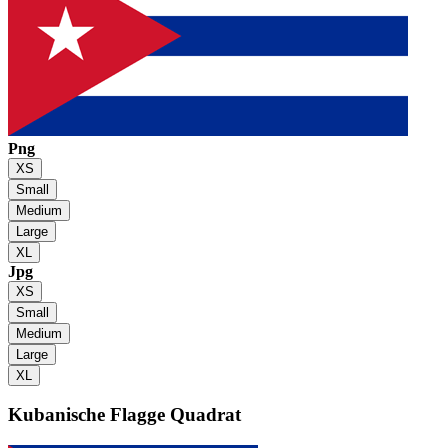
Png
XS
Small
Medium
Large
XL
Jpg
XS
Small
Medium
Large
XL
Kubanische Flagge
Quadrat