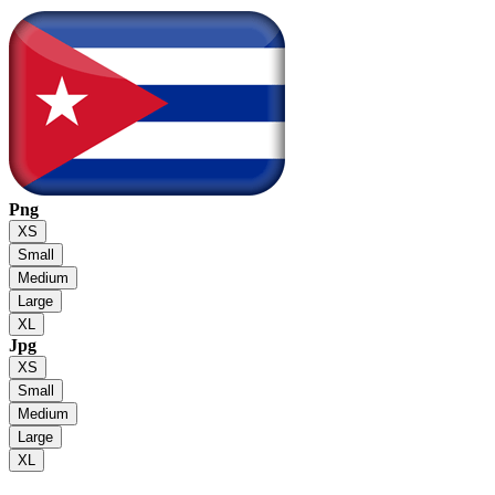
Png
XS
Small
Medium
Large
XL
Jpg
XS
Small
Medium
Large
XL