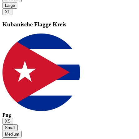
Large
XL
Kubanische Flagge
Kreis
Png
XS
Small
Medium