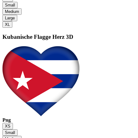
Small
Medium
Large
XL
Kubanische Flagge
Herz 3D
Png
XS
Small