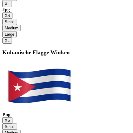
XL
Jpg
XS
Small
Medium
Large
XL
Kubanische Flagge
Winken
Png
XS
Small
Medium