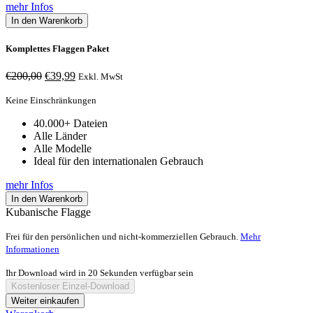
mehr Infos
In den Warenkorb
Komplettes Flaggen Paket
Ursprünglicher
Aktueller
€
200,00
€
39,99
Exkl. MwSt
Preis
Preis
war:
ist:
Keine Einschränkungen
€200,00
€39,99.
40.000+ Dateien
Alle Länder
Alle Modelle
Ideal für den internationalen Gebrauch
mehr Infos
In den Warenkorb
Kubanische Flagge
Frei für den persönlichen und nicht-kommerziellen Gebrauch.
Mehr
Informationen
Ihr Download wird in
20
Sekunden verfügbar sein
Kostenloser Einzel-Download
Weiter einkaufen