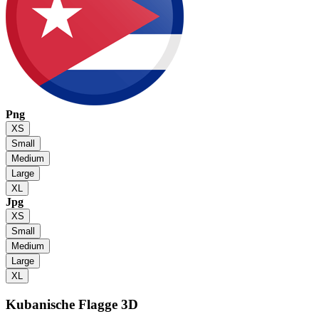
Png
XS
Small
Medium
Large
XL
Jpg
XS
Small
Medium
Large
XL
Kubanische Flagge
3D