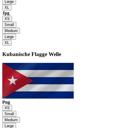
Large
XL
Jpg
XS
Small
Medium
Large
XL
Kubanische Flagge
Welle
Png
XS
Small
Medium
Large