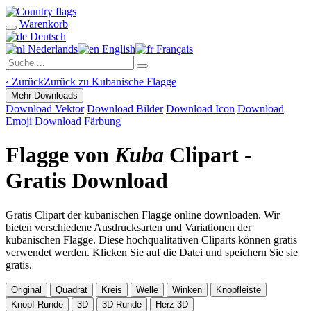
Warenkorb
Deutsch
Nederlands
English
Français
‹
Zurück
Zurück zu Kubanische Flagge
Mehr Downloads
Download Vektor
Download Bilder
Download Icon
Download
Emoji
Download Färbung
Flagge von
Kuba
Clipart -
Gratis Download
Gratis Clipart der kubanischen Flagge online downloaden. Wir
bieten verschiedene Ausdrucksarten und Variationen der
kubanischen Flagge. Diese hochqualitativen Cliparts können gratis
verwendet werden. Klicken Sie auf die Datei und speichern Sie sie
gratis.
Original
Quadrat
Kreis
Welle
Winken
Knopfleiste
Knopf Runde
3D
3D Runde
Herz 3D