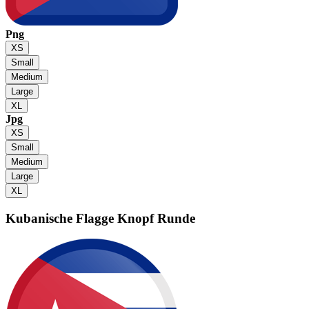
Png
XS
Small
Medium
Large
XL
Jpg
XS
Small
Medium
Large
XL
Kubanische Flagge
Knopf Runde