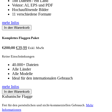
188 Dateien / ein Land
Vektor: AI, EPS und PDF
Hochauflösende Bilder
11 verschiedene Formate
mehr Infos
In den Warenkorb
Komplettes Flaggen Paket
Ursprünglicher
Aktueller
€
200,00
€
39,99
Exkl. MwSt
Preis
Preis
war:
ist:
Keine Einschränkungen
€200,00
€39,99.
40.000+ Dateien
Alle Länder
Alle Modelle
Ideal für den internationalen Gebrauch
mehr Infos
In den Warenkorb
Kubanische Flagge
Frei für den persönlichen und nicht-kommerziellen Gebrauch.
Mehr
Informationen