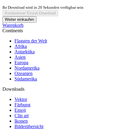
Ihr Download wird in
20
Sekunden verfügbar sein
Kostenloser Einzel-Download
Weiter einkaufen
Warenkorb
Continents
Flaggen der Welt
Afrika
Antarktika
Asien
Europa
Nordamerika
Ozeanien
Südamerika
Downloads
Vektor
Färbung
Emoji
Clip art
Ikonen
Bilderübersicht