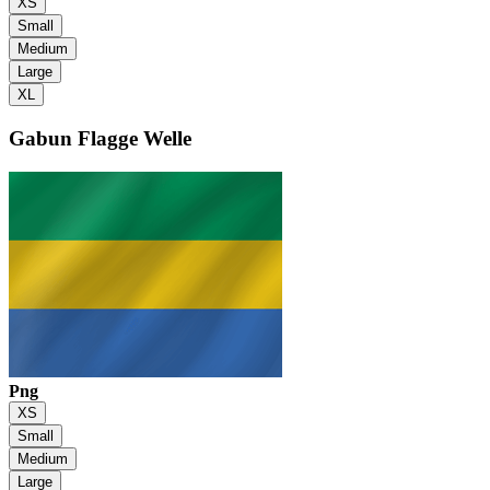
XS
Small
Medium
Large
XL
Gabun Flagge
Welle
Png
XS
Small
Medium
Large