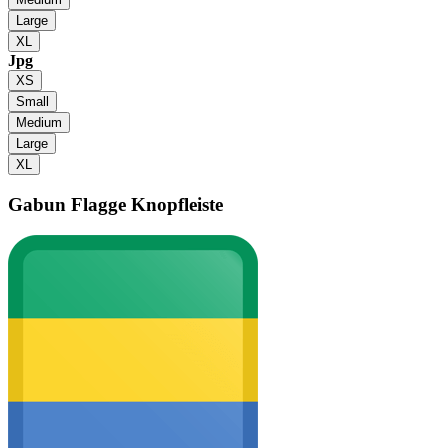
Large
XL
Jpg
XS
Small
Medium
Large
XL
Gabun Flagge
Knopfleiste