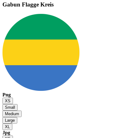
Gabun Flagge
Kreis
Png
XS
Small
Medium
Large
XL
Jpg