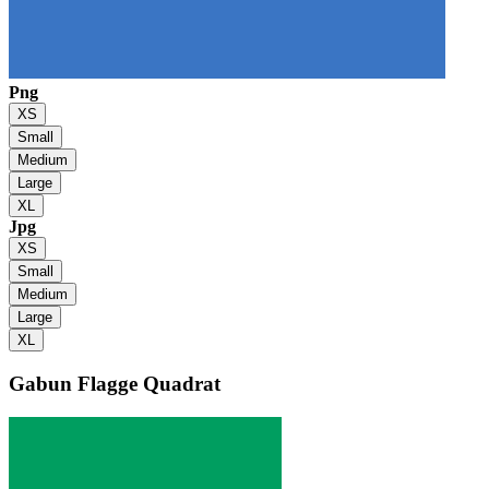
Png
XS
Small
Medium
Large
XL
Jpg
XS
Small
Medium
Large
XL
Gabun Flagge
Quadrat