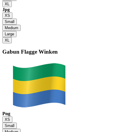
XL
Jpg
XS
Small
Medium
Large
XL
Gabun Flagge
Winken
Png
XS
Small
Medium