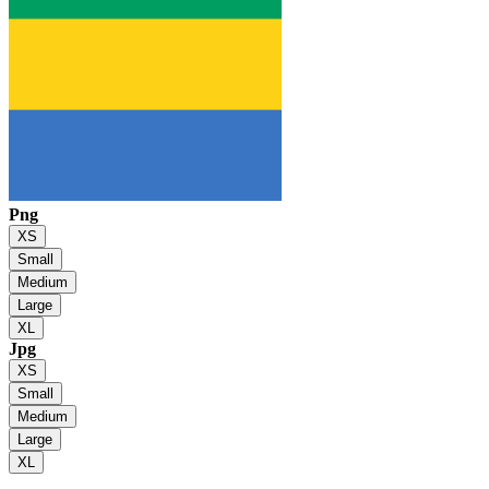
Png
XS
Small
Medium
Large
XL
Jpg
XS
Small
Medium
Large
XL