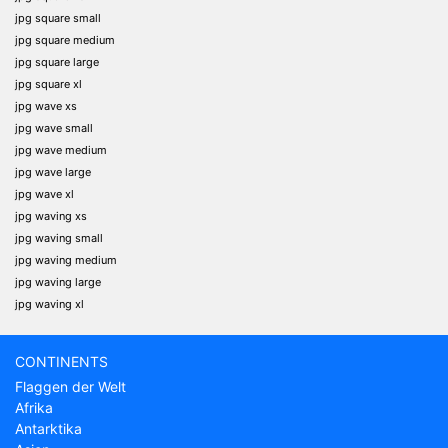
jpg square small
jpg square medium
jpg square large
jpg square xl
jpg wave xs
jpg wave small
jpg wave medium
jpg wave large
jpg wave xl
jpg waving xs
jpg waving small
jpg waving medium
jpg waving large
jpg waving xl
CONTINENTS
Flaggen der Welt
Afrika
Antarktika