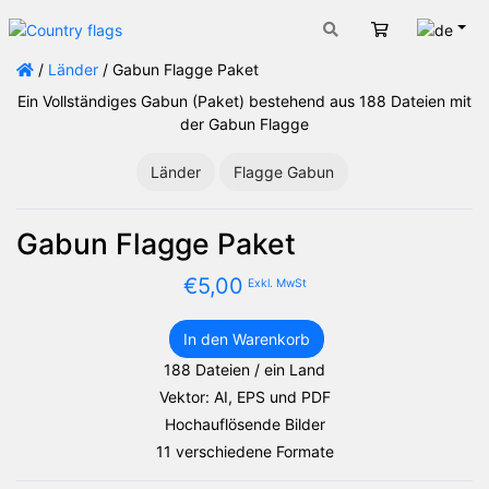
Deut
Warenkorb
/
Länder
/ Gabun Flagge Paket
Ein Vollständiges Gabun (Paket) bestehend aus 188 Dateien mit
der Gabun Flagge
Länder
Flagge Gabun
Gabun Flagge Paket
€
5,00
Exkl. MwSt
In den Warenkorb
Gabun
188 Dateien / ein Land
Flagge
Vektor: AI, EPS und PDF
Paket
Menge
Hochauflösende Bilder
11 verschiedene Formate