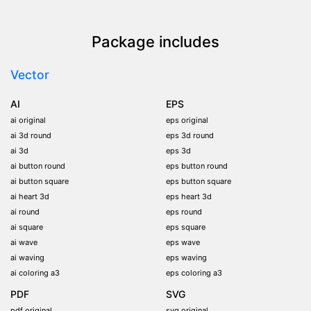
Package includes
Vector
AI
EPS
ai original
eps original
ai 3d round
eps 3d round
ai 3d
eps 3d
ai button round
eps button round
ai button square
eps button square
ai heart 3d
eps heart 3d
ai round
eps round
ai square
eps square
ai wave
eps wave
ai waving
eps waving
ai coloring a3
eps coloring a3
PDF
SVG
pdf original
svg original