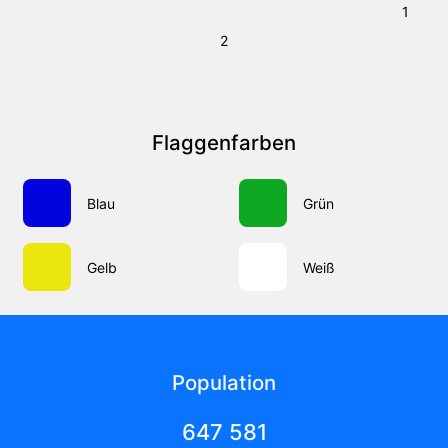
1
2
Flaggenfarben
Blau
Grün
Gelb
Weiß
Population
647 581