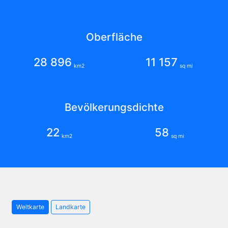
Oberfläche
28 896
11 157
km2
sq mi
Bevölkerungsdichte
22
58
km2
sq mi
Weltkarte
Landkarte