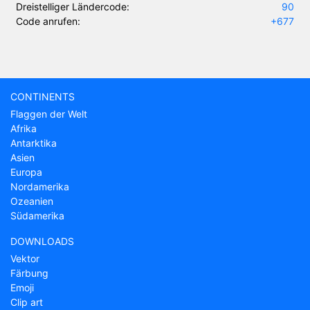
Dreistelliger Ländercode:
90
Code anrufen:
+677
CONTINENTS
Flaggen der Welt
Afrika
Antarktika
Asien
Europa
Nordamerika
Ozeanien
Südamerika
DOWNLOADS
Vektor
Färbung
Emoji
Clip art