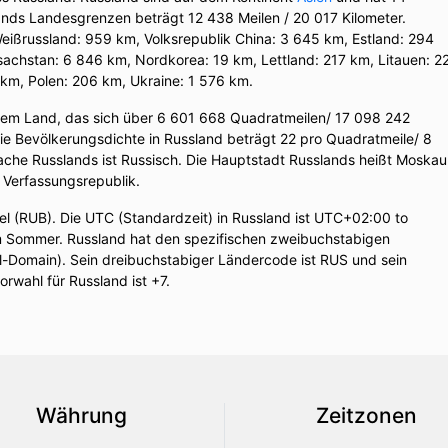
nds Landesgrenzen beträgt 12 438 Meilen / 20 017 Kilometer.
ißrussland: 959 km, Volksrepublik China: 3 645 km, Estland: 294
sachstan: 6 846 km, Nordkorea: 19 km, Lettland: 217 km, Litauen: 2
km, Polen: 206 km, Ukraine: 1 576 km.
nem Land, das sich über 6 601 668 Quadratmeilen/ 17 098 242
ie Bevölkerungsdichte in Russland beträgt 22 pro Quadratmeile/ 8
prache Russlands ist Russisch. Die Hauptstadt Russlands heißt Moskau
n Verfassungsrepublik.
el (RUB). Die UTC (Standardzeit) in Russland ist UTC+02:00 to
Sommer. Russland hat den spezifischen zweibuchstabigen
l-Domain). Sein dreibuchstabiger Ländercode ist RUS und sein
orwahl für Russland ist +7.
Währung
Zeitzonen