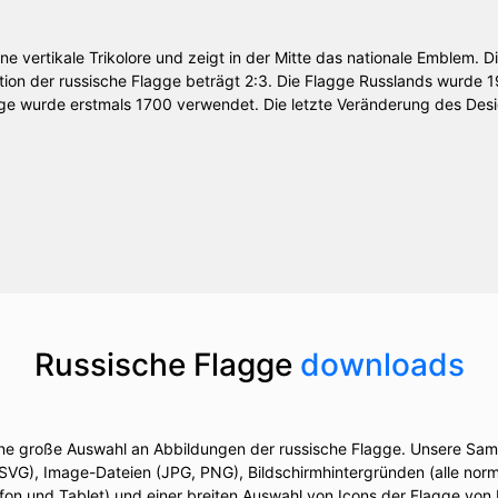
ine vertikale Trikolore und zeigt in der Mitte das nationale Emblem. 
rtion der russische Flagge beträgt 2:3. Die Flagge Russlands wurde 1
gge wurde erstmals 1700 verwendet. Die letzte Veränderung des De
Russische Flagge
downloads
ine große Auswahl an Abbildungen der russische Flagge. Unsere Sam
 SVG), Image-Dateien (JPG, PNG), Bildschirmhintergründen (alle norm
on und Tablet) und einer breiten Auswahl von Icons der Flagge von R