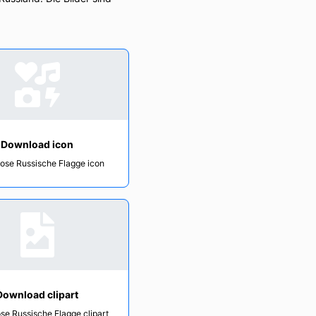
Download icon
ose Russische Flagge icon
Download clipart
se Russische Flagge clipart