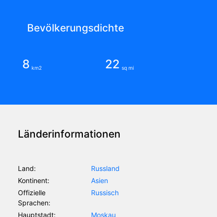
Bevölkerungsdichte
8
22
km2
sq mi
Länderinformationen
Land:
Russland
Kontinent:
Asien
Offizielle
Russisch
Sprachen:
Hauptstadt:
Moskau