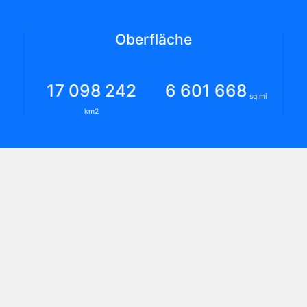
Oberfläche
17 098 242
6 601 668
sq mi
km2