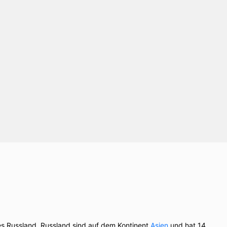
es Russland. Russland sind auf dem Kontinent
Asien
und hat 14