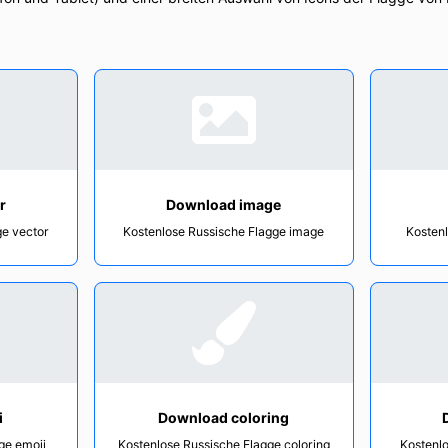
r
Download image
ge vector
Kostenlose Russische Flagge image
Kostenl
i
Download coloring
ge emoji
Kostenlose Russische Flagge coloring
Kostenlo