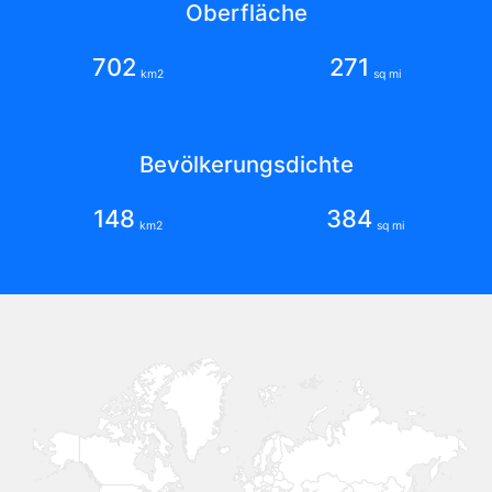
Oberfläche
702
271
km2
sq mi
Bevölkerungsdichte
148
384
km2
sq mi