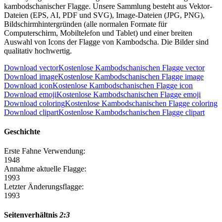
kambodschanischer Flagge. Unsere Sammlung besteht aus Vektor-
Dateien (EPS, AI, PDF und SVG), Image-Dateien (JPG, PNG),
Bildschirmhintergründen (alle normalen Formate für
Computerschirm, Mobiltelefon und Tablet) und einer breiten
Auswahl von Icons der Flagge von Kambodscha. Die Bilder sind
qualitativ hochwertig.
Download vector
Kostenlose Kambodschanischen Flagge vector
Download image
Kostenlose Kambodschanischen Flagge image
Download icon
Kostenlose Kambodschanischen Flagge icon
Download emoji
Kostenlose Kambodschanischen Flagge emoji
Download coloring
Kostenlose Kambodschanischen Flagge coloring
Download clipart
Kostenlose Kambodschanischen Flagge clipart
Geschichte
Erste Fahne Verwendung:
1948
Annahme aktuelle Flagge:
1993
Letzter Änderungsflagge:
1993
Seitenverhältnis
2:3