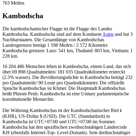
763 Meilen
Kambodscha
Die kambodschanischer Flagge ist die Flagge des Landes
Kambodscha. Kambodscha sind auf dem Kontinent
Asien
und hat 3
Nachbarstaaten. Die Gesamtlänge von Kambodschas
Landesgrenzen beträgt 1 598 Meilen / 2 572 Kilometer.
Kambodscha grenzen: Laos: 541 km, Thailand: 803 km, Vietnam: 1
228 km.
16 204 486 Menschen leben in Kambodscha, einem Land, das sich
über 69 898 Quadratmeilen/ 181 035 Quadratkilometer erstreckt
(2.5% wasser). Die Bevölkerungsdichte in Kambodscha beträgt 232
pro Quadratmeile/ 90 Leute pro Quadratkilometer. Die offizielle
Sprache Kambodschas ist Khmer. Die Hauptstadt Kambodschas
heißt Phnom Penh. Kambodscha ist eine Unitary parlamentarische
konstitutionelle Monarchie.
Die Währung Kambodschas ist der Kambodschanischer Riel ៛
(KHR), US-Dollar $ (USD). Die UTC (Standardzeit) in
Kambodscha ist UTC+07:00 und UTC+07:00 im Sommer.
Kambodscha hat den spezifischen zweibuchstabigen Ländercode
KH (ebenfalls Internet-Top- Level-Domain). Sein dreibuchstabiger