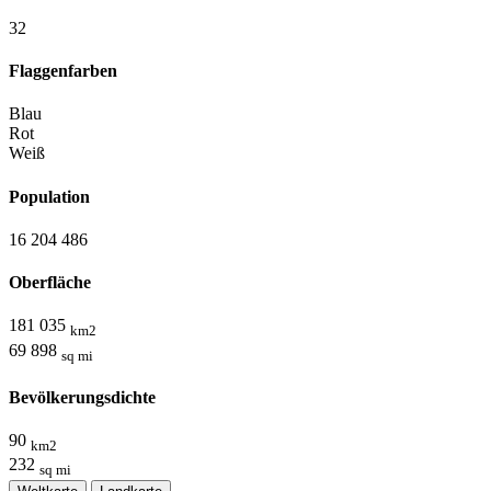
3
2
Flaggenfarben
Blau
Rot
Weiß
Population
16 204 486
Oberfläche
181 035
km2
69 898
sq mi
Bevölkerungsdichte
90
km2
232
sq mi