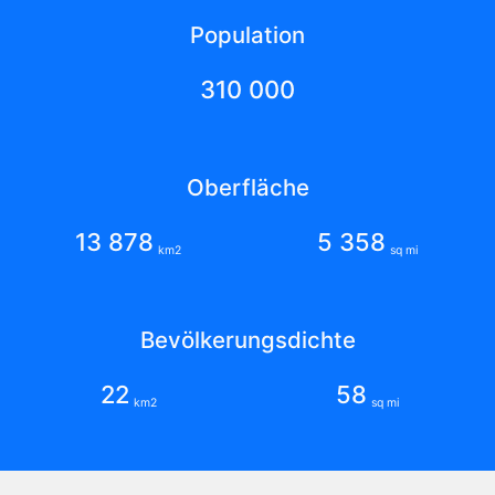
Population
310 000
Oberfläche
13 878
5 358
km2
sq mi
Bevölkerungsdichte
22
58
km2
sq mi