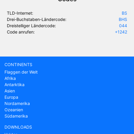
TLD-Internet:
BS
Drei-Buchstaben-Ländercode:
BHS
Dreistelliger Ländercode:
044
Code anrufen:
+1242
CONTINENTS
Flaggen der Welt
Afrika
Antarktika
Asien
Europa
Nordamerika
Ozeanien
Südamerika
DOWNLOADS