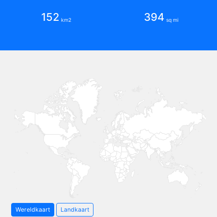
152
394
km2
sq mi
Wereldkaart
Landkaart