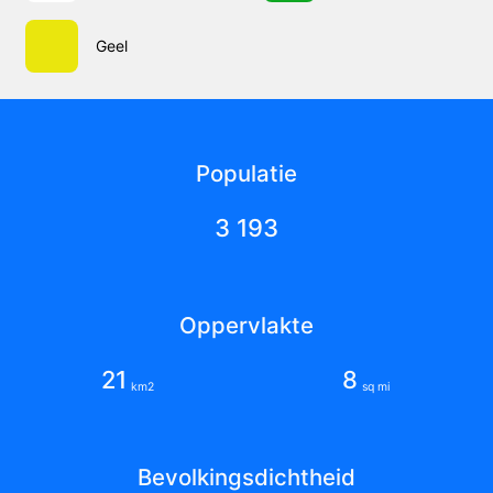
Geel
Populatie
3 193
Oppervlakte
21
8
km2
sq mi
Bevolkingsdichtheid