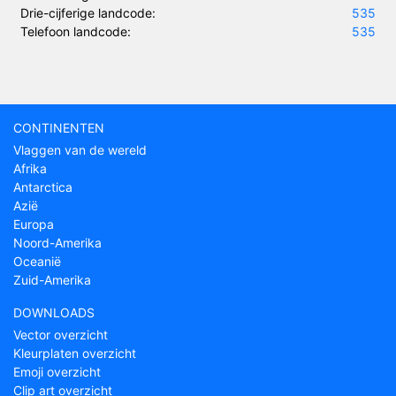
Drie-cijferige landcode:
535
Telefoon landcode:
535
CONTINENTEN
Vlaggen van de wereld
Afrika
Antarctica
Azië
Europa
Noord-Amerika
Oceanië
Zuid-Amerika
DOWNLOADS
Vector overzicht
Kleurplaten overzicht
Emoji overzicht
Clip art overzicht