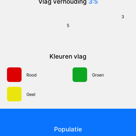
Vlag verhouding
3:5
3
5
Kleuren vlag
Rood
Groen
Geel
Populatie