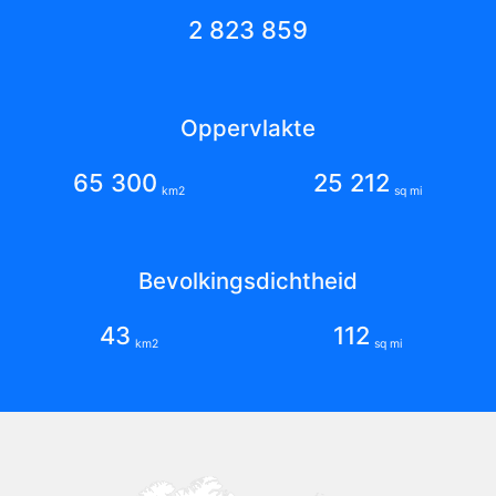
2 823 859
Oppervlakte
65 300
25 212
km2
sq mi
Bevolkingsdichtheid
43
112
km2
sq mi