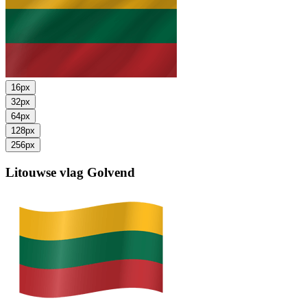
16px
32px
64px
128px
256px
Litouwse vlag
Golvend