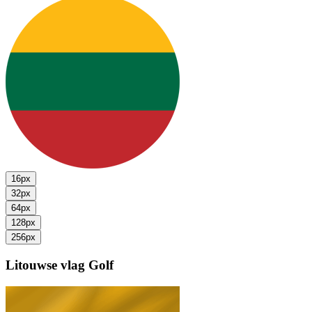
16px
32px
64px
128px
256px
Litouwse vlag
Golf