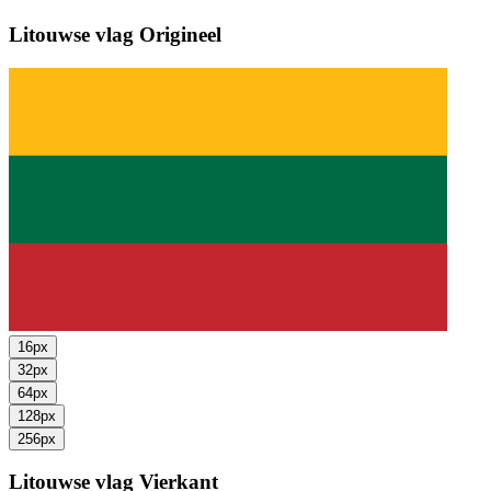
Litouwse vlag
Origineel
16px
32px
64px
128px
256px
Litouwse vlag
Vierkant