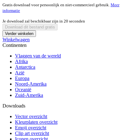
Gratis download voor persoonlijk en niet-commercieel gebruik.
Meer
informatie
Je download zal beschikbaar zijn in
20
seconden
Download dit bestand gratis
Verder winkelen
Winkelwagen
Continenten
Vlaggen van de wereld
Afrika
Antarctica
Azië
Europa
Noord-Amerika
Oceanië
Zuid-Amerika
Downloads
Vector overzicht
Kleurplaten overzicht
Emoji overzicht
Clip art overzicht
Iconen overzicht