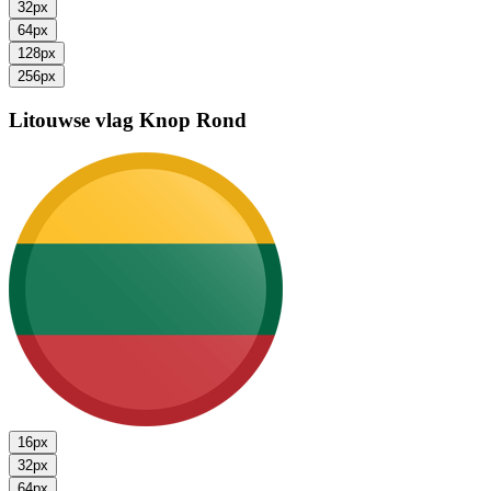
32px
64px
128px
256px
Litouwse vlag
Knop Rond
16px
32px
64px