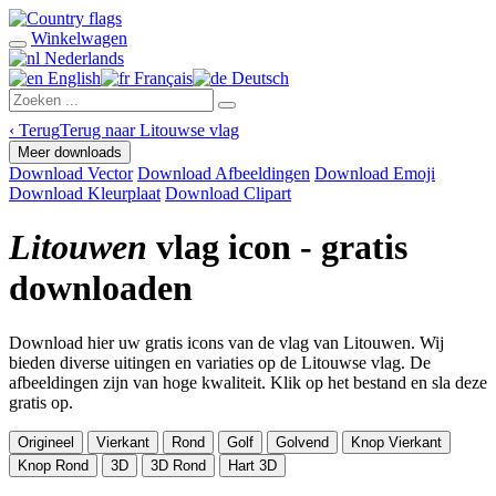
Winkelwagen
Nederlands
English
Français
Deutsch
‹
Terug
Terug naar Litouwse vlag
Meer downloads
Download Vector
Download Afbeeldingen
Download Emoji
Download Kleurplaat
Download Clipart
Litouwen
vlag icon - gratis
downloaden
Download hier uw gratis icons van de vlag van Litouwen. Wij
bieden diverse uitingen en variaties op de Litouwse vlag. De
afbeeldingen zijn van hoge kwaliteit. Klik op het bestand en sla deze
gratis op.
Origineel
Vierkant
Rond
Golf
Golvend
Knop Vierkant
Knop Rond
3D
3D Rond
Hart 3D