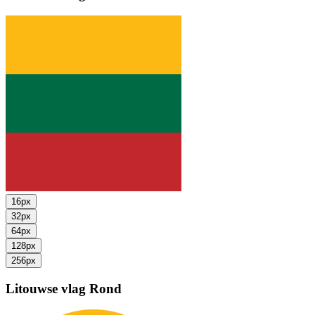
16px
32px
64px
128px
256px
Litouwse vlag
Rond