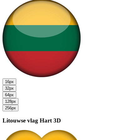
16px
32px
64px
128px
256px
Litouwse vlag
Hart 3D