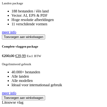
Landen package
188 bestanden / één land
Vector: AI, EPS & PDF
Hoge resolutie afbeeldingen
11 verschilende vormen
meer info
Toevoegen aan winkelwagen
Complete vlaggen package
Oorspronkelijke
Huidige
€
200,00
€
39,99
Excl. BTW
prijs
prijs
was:
is:
Ongelimiteerd gebruik
€200,00.
€39,99.
40.000+ bestanden
Alle landen
Alle modellen
Ideaal voor internationaal gebruik
meer info
Toevoegen aan winkelwagen
Litouwse vlag