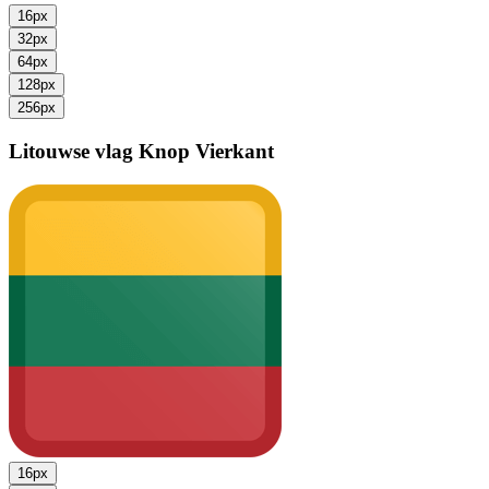
16px
32px
64px
128px
256px
Litouwse vlag
Knop Vierkant
16px