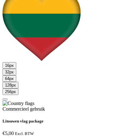
16px
32px
64px
128px
256px
Commercieel gebruik
Litouwen vlag package
€
5,00
Excl. BTW