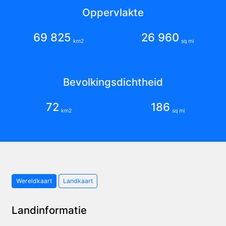
Oppervlakte
69 825
26 960
km2
sq mi
Bevolkingsdichtheid
72
186
km2
sq mi
Wereldkaart
Landkaart
Landinformatie