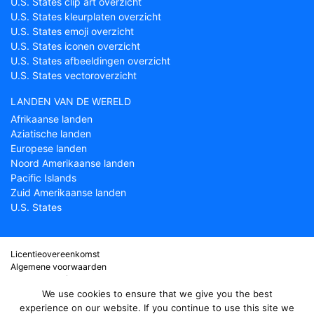
U.S. States clip art overzicht
U.S. States kleurplaten overzicht
U.S. States emoji overzicht
U.S. States iconen overzicht
U.S. States afbeeldingen overzicht
U.S. States vectoroverzicht
LANDEN VAN DE WERELD
Afrikaanse landen
Aziatische landen
Europese landen
Noord Amerikaanse landen
Pacific Islands
Zuid Amerikaanse landen
U.S. States
Licentieovereenkomst
Algemene voorwaarden
Over Countryflags.com
Disclaimer
We use cookies to ensure that we give you the best
Privacy Policy
experience on our website. If you continue to use this site we