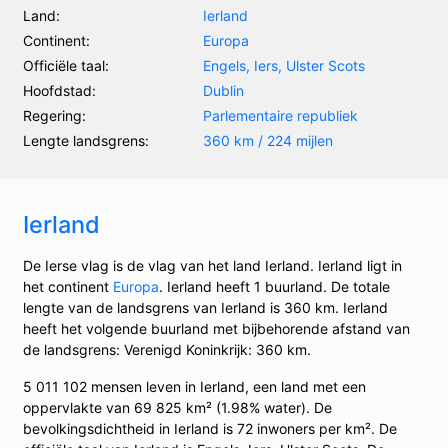
Land:
Ierland
Continent:
Europa
Officiële taal:
Engels, Iers, Ulster Scots
Hoofdstad:
Dublin
Regering:
Parlementaire republiek
Lengte landsgrens:
360 km / 224 mijlen
Ierland
De Ierse vlag is de vlag van het land Ierland. Ierland ligt in
het continent
Europa
. Ierland heeft 1 buurland. De totale
lengte van de landsgrens van Ierland is 360 km. Ierland
heeft het volgende buurland met bijbehorende afstand van
de landsgrens: Verenigd Koninkrijk: 360 km.
5 011 102 mensen leven in Ierland, een land met een
oppervlakte van 69 825 km² (1.98% water). De
bevolkingsdichtheid in Ierland is 72 inwoners per km². De