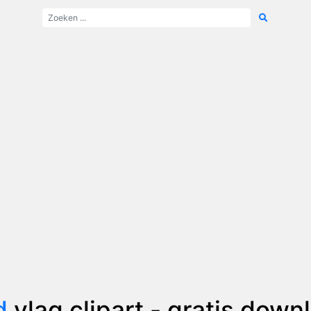
d
vlag clipart - gratis dow