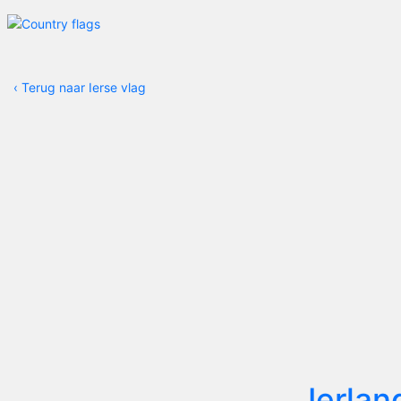
‹
Terug naar Ierse vlag
Ierlan