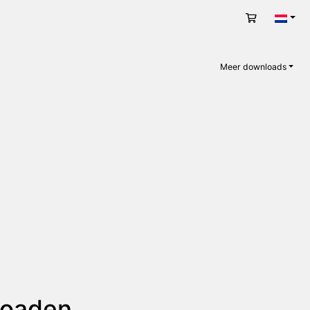
Winkelwag
Nede
Meer downloads
nloaden