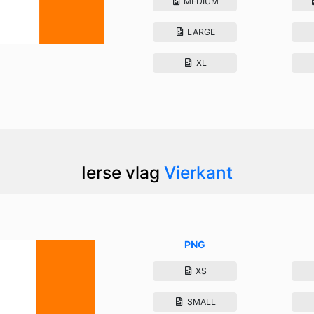
MEDIUM
LARGE
XL
Ierse vlag
Vierkant
PNG
XS
SMALL