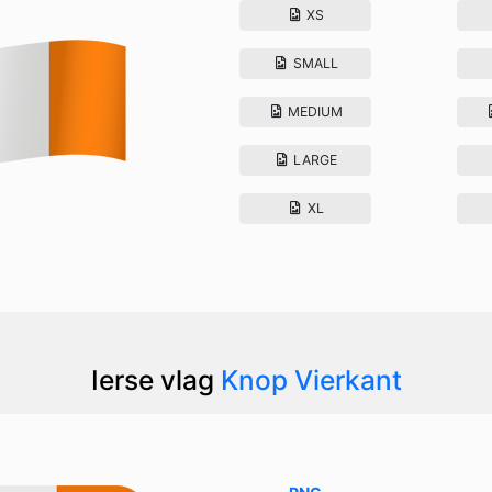
XS
SMALL
MEDIUM
LARGE
XL
Ierse vlag
Knop Vierkant