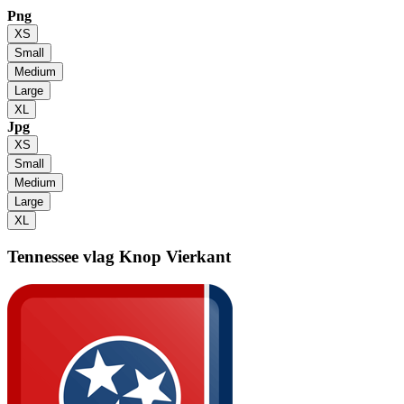
Png
XS
Small
Medium
Large
XL
Jpg
XS
Small
Medium
Large
XL
Tennessee vlag
Knop Vierkant