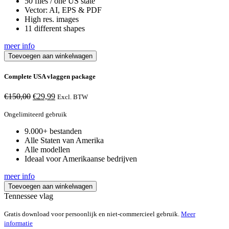
50 files / one US state
Vector: AI, EPS & PDF
High res. images
11 different shapes
meer info
Toevoegen aan winkelwagen
Complete USA vlaggen package
Oorspronkelijke
Huidige
€
150,00
€
29,99
Excl. BTW
prijs
prijs
was:
is:
Ongelimiteerd gebruik
€150,00.
€29,99.
9.000+ bestanden
Alle Staten van Amerika
Alle modellen
Ideaal voor Amerikaanse bedrijven
meer info
Toevoegen aan winkelwagen
Tennessee vlag
Gratis download voor persoonlijk en niet-commercieel gebruik.
Meer
informatie