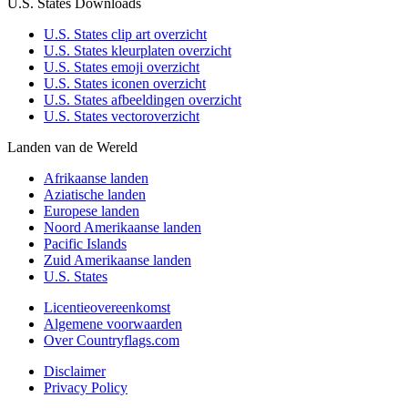
U.S. States Downloads
U.S. States clip art overzicht
U.S. States kleurplaten overzicht
U.S. States emoji overzicht
U.S. States iconen overzicht
U.S. States afbeeldingen overzicht
U.S. States vectoroverzicht
Landen van de Wereld
Afrikaanse landen
Aziatische landen
Europese landen
Noord Amerikaanse landen
Pacific Islands
Zuid Amerikaanse landen
U.S. States
Licentieovereenkomst
Algemene voorwaarden
Over Countryflags.com
Disclaimer
Privacy Policy