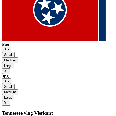
Png
XS
Small
Medium
Large
XL
Jpg
XS
Small
Medium
Large
XL
Tennessee vlag
Vierkant