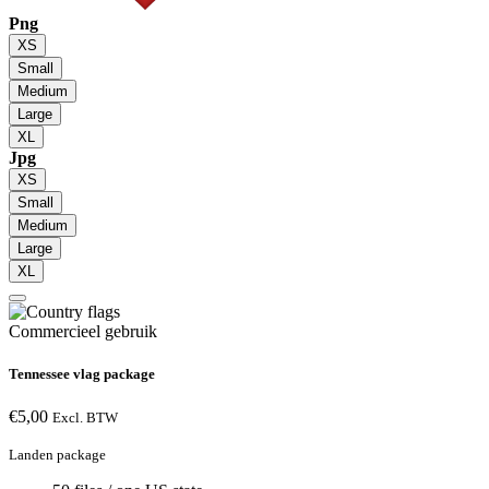
Png
XS
Small
Medium
Large
XL
Jpg
XS
Small
Medium
Large
XL
Commercieel gebruik
Tennessee vlag package
€
5,00
Excl. BTW
Landen package