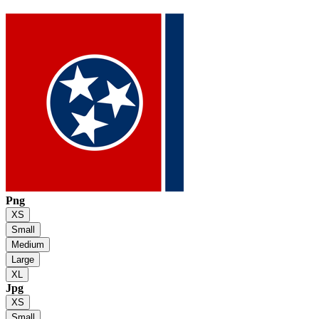
Png
XS
Small
Medium
Large
XL
Jpg
XS
Small