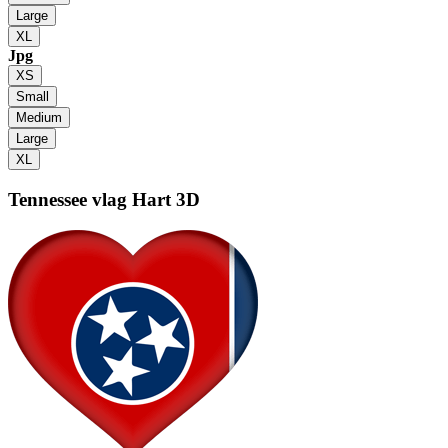
Large
XL
Jpg
XS
Small
Medium
Large
XL
Tennessee vlag
Hart 3D