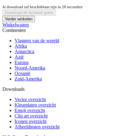
Je download zal beschikbaar zijn in
20
seconden
Download dit bestand gratis
Verder winkelen
Winkelwagen
Continenten
Vlaggen van de wereld
Afrika
Antarctica
Azië
Europa
Noord-Amerika
Oceanië
Zuid-Amerika
Downloads
Vector overzicht
Kleurplaten overzicht
Emoji overzicht
Clip art overzicht
Iconen overzicht
Afbeeldingen overzicht