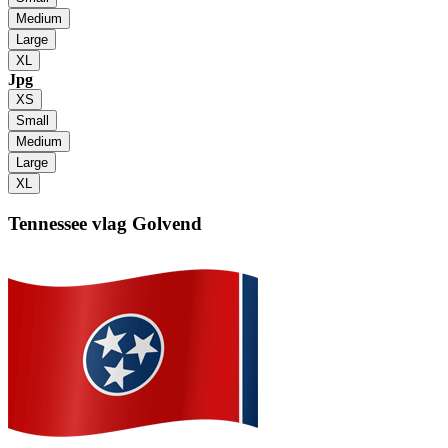
Medium
Large
XL
Jpg
XS
Small
Medium
Large
XL
Tennessee vlag
Golvend