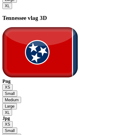
XL
Tennessee vlag
3D
Png
XS
Small
Medium
Large
XL
Jpg
XS
Small