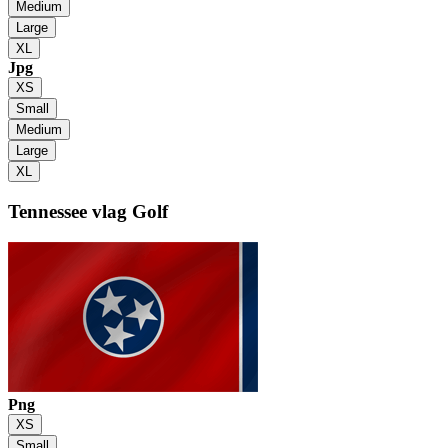
Medium
Large
XL
Jpg
XS
Small
Medium
Large
XL
Tennessee vlag
Golf
Png
XS
Small