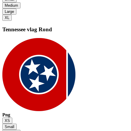
Medium
Large
XL
Tennessee vlag
Rond
Png
XS
Small