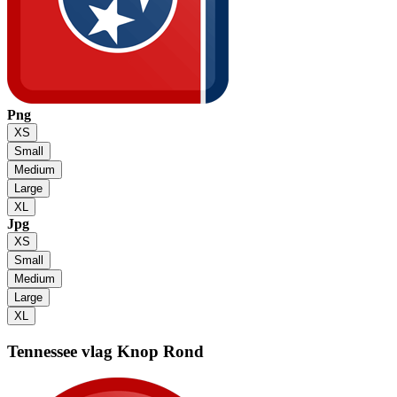
Png
XS
Small
Medium
Large
XL
Jpg
XS
Small
Medium
Large
XL
Tennessee vlag
Knop Rond