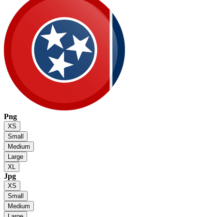
Png
XS
Small
Medium
Large
XL
Jpg
XS
Small
Medium
Large