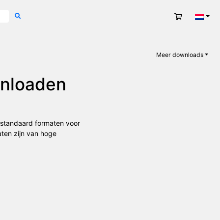
Winkelwag
Nede
Meer downloads
wnloaden
e standaard formaten voor
aten zijn van hoge