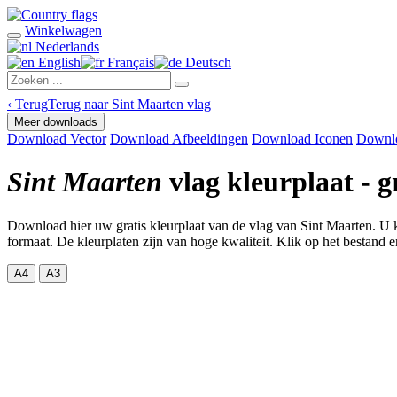
Winkelwagen
Nederlands
English
Français
Deutsch
‹
Terug
Terug naar Sint Maarten vlag
Meer downloads
Download Vector
Download Afbeeldingen
Download Iconen
Downl
Sint Maarten
vlag kleurplaat - 
Download hier uw gratis kleurplaat van de vlag van Sint Maarten. U 
formaat. De kleurplaten zijn van hoge kwaliteit. Klik op het bestand en
A4
A3