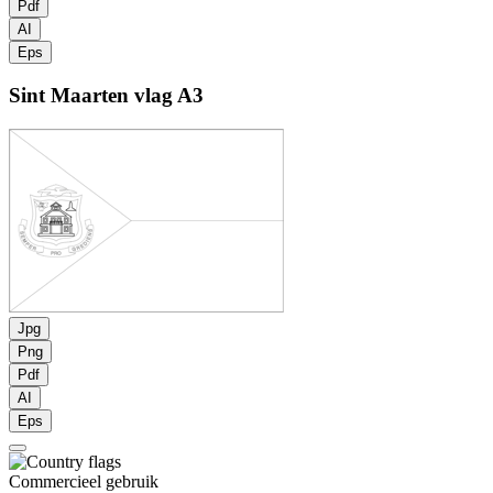
Pdf
AI
Eps
Sint Maarten vlag
A3
Jpg
Png
Pdf
AI
Eps
Commercieel gebruik