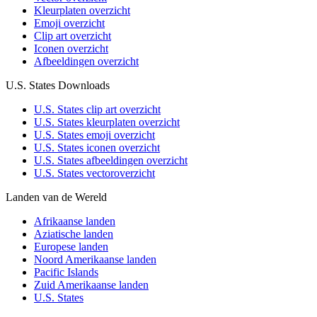
Kleurplaten overzicht
Emoji overzicht
Clip art overzicht
Iconen overzicht
Afbeeldingen overzicht
U.S. States Downloads
U.S. States clip art overzicht
U.S. States kleurplaten overzicht
U.S. States emoji overzicht
U.S. States iconen overzicht
U.S. States afbeeldingen overzicht
U.S. States vectoroverzicht
Landen van de Wereld
Afrikaanse landen
Aziatische landen
Europese landen
Noord Amerikaanse landen
Pacific Islands
Zuid Amerikaanse landen
U.S. States