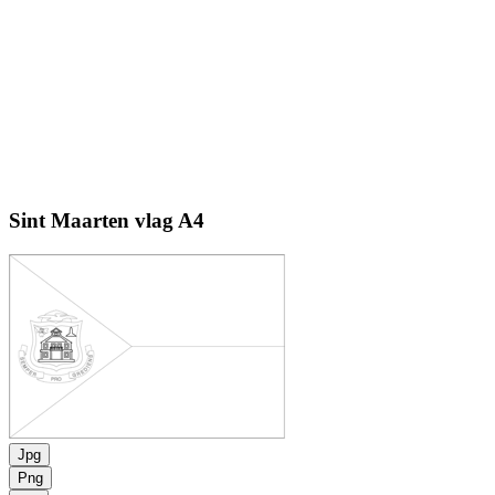
Sint Maarten vlag
A4
Jpg
Png