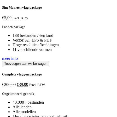
Sint Maarten vlag package
€
5,00
Excl. BTW
Landen package
188 bestanden / één land
Vector: AI, EPS & PDF
Hoge resolutie afbeeldingen
11 verschilende vormen
meer info
Toevoegen aan winkelwagen
Complete vlaggen package
Oorspronkelijke
Huidige
€
200,00
€
39,99
Excl. BTW
prijs
prijs
was:
is:
Ongelimiteerd gebruik
€200,00.
€39,99.
40.000+ bestanden
Alle landen
Alle modellen
Ideaal voor internationaal gebruik