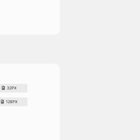
32PX
128PX