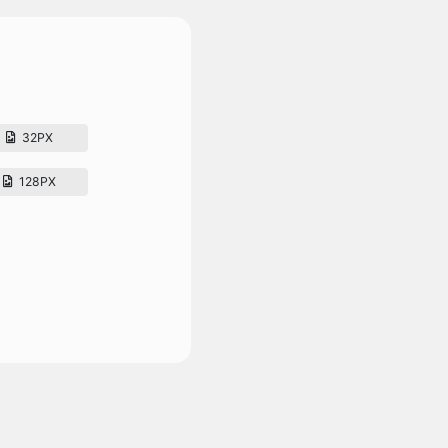
32PX
128PX