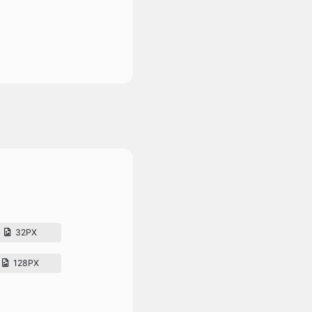
32PX
128PX