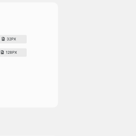
32PX
128PX