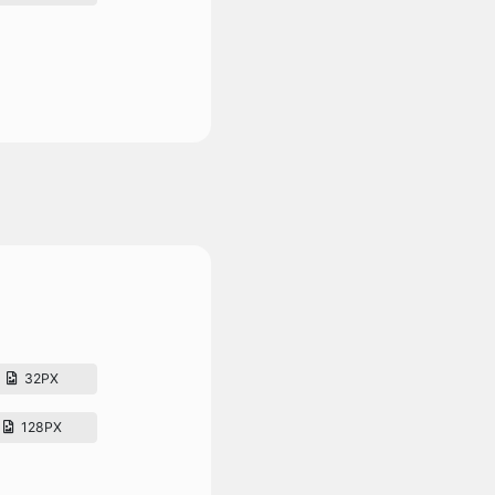
32PX
128PX