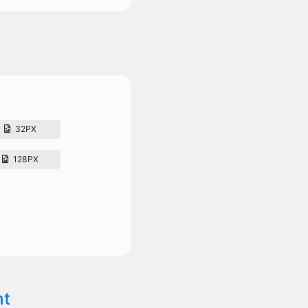
32PX
128PX
nt