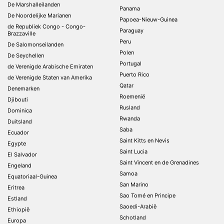
De Marshalleilanden
Panama
De Noordelijke Marianen
Papoea-Nieuw-Guinea
de Republiek Congo - Congo-
Paraguay
Brazzaville
Peru
De Salomonseilanden
Polen
De Seychellen
Portugal
de Verenigde Arabische Emiraten
Puerto Rico
de Verenigde Staten van Amerika
Qatar
Denemarken
Roemenië
Djibouti
Rusland
Dominica
Rwanda
Duitsland
Saba
Ecuador
Saint Kitts en Nevis
Egypte
Saint Lucia
El Salvador
Saint Vincent en de Grenadines
Engeland
Samoa
Equatoriaal-Guinea
San Marino
Eritrea
Sao Tomé en Principe
Estland
Saoedi-Arabië
Ethiopië
Schotland
Europa