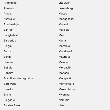
Argentinië
Litouwen
Armenië
Luxemburg
Aruba
Macau
Australië
Madagaskar
Azerbeidzjan
Malawi
Bahrein
Maleisië
Bangladesh
Mali
Barbados
Malta
België
Marokko
Belize
Mauritanië
Benin
Mauritius
Bhutan
Mexico
Bolivia
Moldavië
Bonaire
Monaco
Bosnië en Herzegovina
Mongolië
Botswana
Montenegro
Brazilië
Mozambique
Brunei
Myanmar
Bulgarije
Namibië
Burkina Faso
Nauru