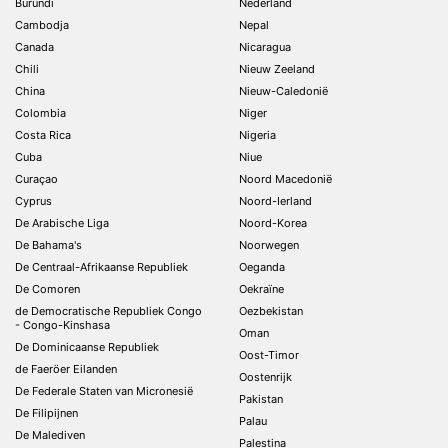
Burundi
Nederland
Cambodja
Nepal
Canada
Nicaragua
Chili
Nieuw Zeeland
China
Nieuw-Caledonië
Colombia
Niger
Costa Rica
Nigeria
Cuba
Niue
Curaçao
Noord Macedonië
Cyprus
Noord-Ierland
De Arabische Liga
Noord-Korea
De Bahama's
Noorwegen
De Centraal-Afrikaanse Republiek
Oeganda
De Comoren
Oekraïne
de Democratische Republiek Congo
Oezbekistan
- Congo-Kinshasa
Oman
De Dominicaanse Republiek
Oost-Timor
de Faeröer Eilanden
Oostenrijk
De Federale Staten van Micronesië
Pakistan
De Filipijnen
Palau
De Malediven
Palestina