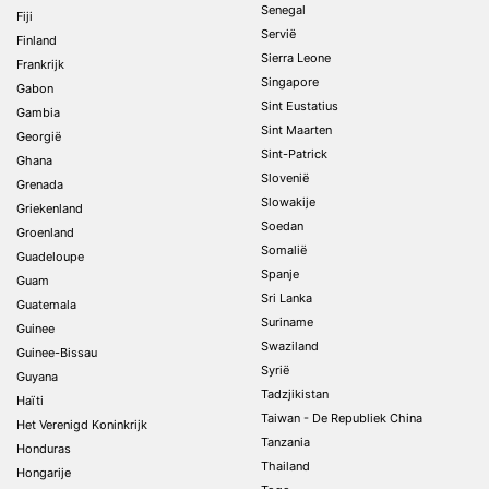
Senegal
Fiji
Servië
Finland
Sierra Leone
Frankrijk
Singapore
Gabon
Sint Eustatius
Gambia
Sint Maarten
Georgië
Sint-Patrick
Ghana
Slovenië
Grenada
Slowakije
Griekenland
Soedan
Groenland
Somalië
Guadeloupe
Spanje
Guam
Sri Lanka
Guatemala
Suriname
Guinee
Swaziland
Guinee-Bissau
Syrië
Guyana
Tadzjikistan
Haïti
Taiwan - De Republiek China
Het Verenigd Koninkrijk
Tanzania
Honduras
Thailand
Hongarije