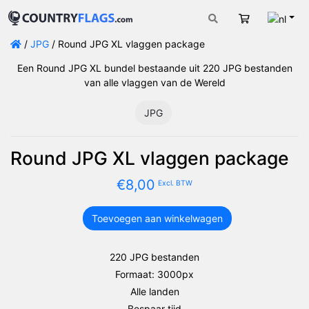
Nede
Winkelwage
/
JPG
/ Round JPG XL vlaggen package
Een Round JPG XL bundel bestaande uit 220 JPG bestanden
van alle vlaggen van de Wereld
JPG
Round JPG XL vlaggen package
€
8,00
Excl. BTW
Toevoegen aan winkelwagen
Round
JPG
XL
220 JPG bestanden
vlaggen
Formaat: 3000px
package
Alle landen
aantal
Bespaar tijd