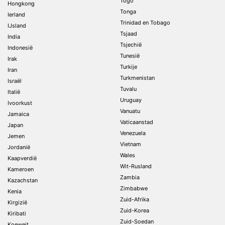
Togo
Hongkong
Tonga
Ierland
Trinidad en Tobago
IJsland
Tsjaad
India
Tsjechië
Indonesië
Tunesië
Irak
Turkije
Iran
Turkmenistan
Israël
Tuvalu
Italië
Uruguay
Ivoorkust
Vanuatu
Jamaica
Vaticaanstad
Japan
Venezuela
Jemen
Vietnam
Jordanië
Wales
Kaapverdië
Wit-Rusland
Kameroen
Zambia
Kazachstan
Zimbabwe
Kenia
Zuid-Afrika
Kirgizië
Zuid-Korea
Kiribati
Zuid-Soedan
Koeweit