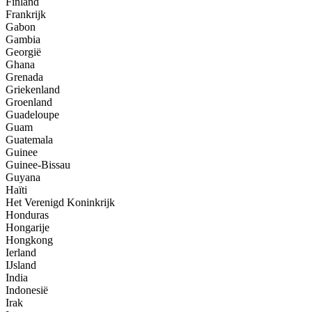
Finland
Frankrijk
Gabon
Gambia
Georgië
Ghana
Grenada
Griekenland
Groenland
Guadeloupe
Guam
Guatemala
Guinee
Guinee-Bissau
Guyana
Haïti
Het Verenigd Koninkrijk
Honduras
Hongarije
Hongkong
Ierland
IJsland
India
Indonesië
Irak