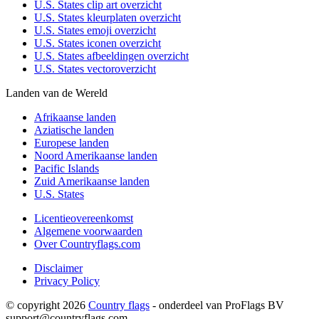
U.S. States clip art overzicht
U.S. States kleurplaten overzicht
U.S. States emoji overzicht
U.S. States iconen overzicht
U.S. States afbeeldingen overzicht
U.S. States vectoroverzicht
Landen van de Wereld
Afrikaanse landen
Aziatische landen
Europese landen
Noord Amerikaanse landen
Pacific Islands
Zuid Amerikaanse landen
U.S. States
Licentieovereenkomst
Algemene voorwaarden
Over Countryflags.com
Disclaimer
Privacy Policy
© copyright 2026
Country flags
- onderdeel van ProFlags BV
support@countryflags.com