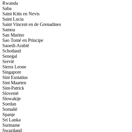
Rwanda
Saba
Saint Kitts en Nevis
Saint Lucia
Saint Vincent en de Grenadines
Samoa
San Marino
Sao Tomé en Principe
Saoedi-Arabië
Schotland
Senegal
Servië
Sierra Leone
Singapore
Sint Eustatius
Sint Maarten
Sint-Patrick
Slovenië
Slowakije
Soedan
Somalië
Spanje
Sri Lanka
Suriname
Swaziland