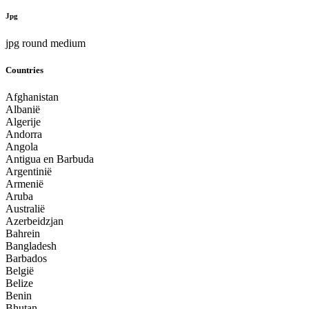
Jpg
jpg round medium
Countries
Afghanistan
Albanië
Algerije
Andorra
Angola
Antigua en Barbuda
Argentinië
Armenië
Aruba
Australië
Azerbeidzjan
Bahrein
Bangladesh
Barbados
België
Belize
Benin
Bhutan