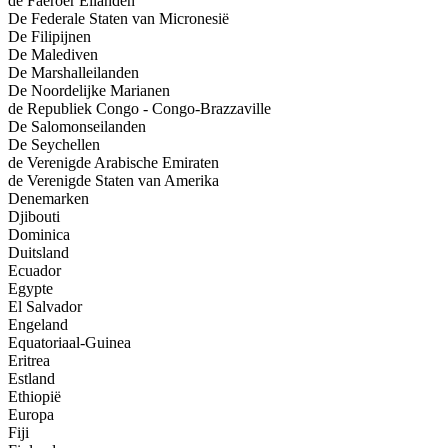
de Faeröer Eilanden
De Federale Staten van Micronesië
De Filipijnen
De Malediven
De Marshalleilanden
De Noordelijke Marianen
de Republiek Congo - Congo-Brazzaville
De Salomonseilanden
De Seychellen
de Verenigde Arabische Emiraten
de Verenigde Staten van Amerika
Denemarken
Djibouti
Dominica
Duitsland
Ecuador
Egypte
El Salvador
Engeland
Equatoriaal-Guinea
Eritrea
Estland
Ethiopië
Europa
Fiji