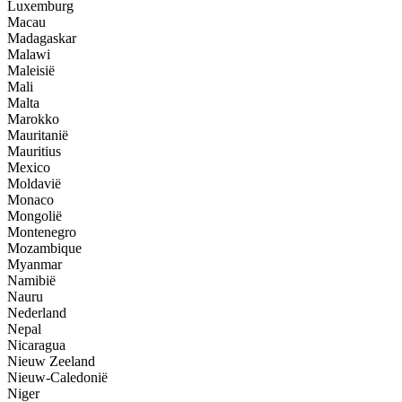
Luxemburg
Macau
Madagaskar
Malawi
Maleisië
Mali
Malta
Marokko
Mauritanië
Mauritius
Mexico
Moldavië
Monaco
Mongolië
Montenegro
Mozambique
Myanmar
Namibië
Nauru
Nederland
Nepal
Nicaragua
Nieuw Zeeland
Nieuw-Caledonië
Niger