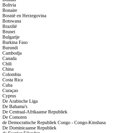
Bolivia
Bonaire
Bosnië en Herzegovina
Botswana
Brazilië
Brunei
Bulgarije
Burkina Faso
Burundi
Cambodja
Canada
Chili
China
Colombia
Costa Rica
Cuba
Curaçao
Cyprus
De Arabische Liga
De Bahama's
De Centraal-Afrikaanse Republiek
De Comoren
de Democratische Republiek Congo - Congo-Kinshasa
De Dominicaanse Republiek