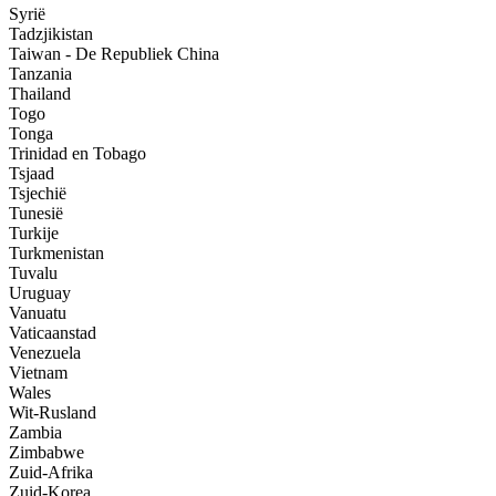
Syrië
Tadzjikistan
Taiwan - De Republiek China
Tanzania
Thailand
Togo
Tonga
Trinidad en Tobago
Tsjaad
Tsjechië
Tunesië
Turkije
Turkmenistan
Tuvalu
Uruguay
Vanuatu
Vaticaanstad
Venezuela
Vietnam
Wales
Wit-Rusland
Zambia
Zimbabwe
Zuid-Afrika
Zuid-Korea