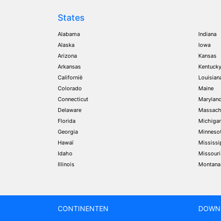
States
Alabama
Indiana
Alaska
Iowa
Arizona
Kansas
Arkansas
Kentuck
Californië
Louisian
Colorado
Maine
Connecticut
Marylan
Delaware
Massach
Florida
Michiga
Georgia
Minneso
Hawaï
Mississi
Idaho
Missouri
Illinois
Montana
CONTINENTEN
DOWN