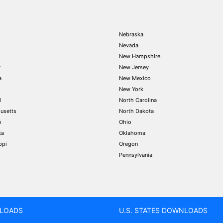
Nebraska
Nevada
New Hampshire
y
New Jersey
a
New Mexico
New York
d
North Carolina
usetts
North Dakota
n
Ohio
ta
Oklahoma
ppi
Oregon
Pennsylvania
LOADS
U.S. STATES DOWNLOADS