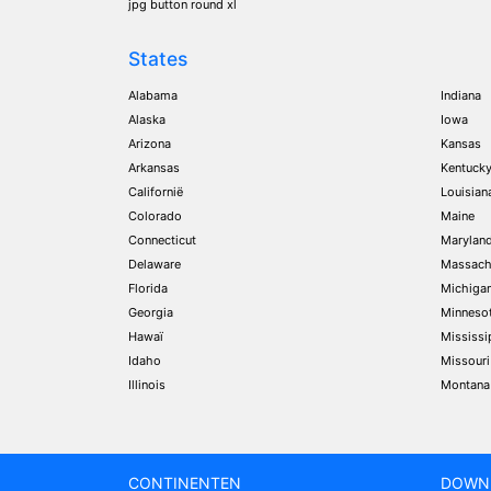
jpg button round xl
States
Alabama
Indiana
Alaska
Iowa
Arizona
Kansas
Arkansas
Kentuck
Californië
Louisian
Colorado
Maine
Connecticut
Marylan
Delaware
Massach
Florida
Michiga
Georgia
Minneso
Hawaï
Mississi
Idaho
Missouri
Illinois
Montana
CONTINENTEN
DOWN