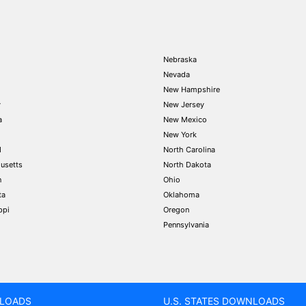
Nebraska
Nevada
New Hampshire
y
New Jersey
a
New Mexico
New York
d
North Carolina
usetts
North Dakota
n
Ohio
ta
Oklahoma
ppi
Oregon
Pennsylvania
LOADS
U.S. STATES DOWNLOADS