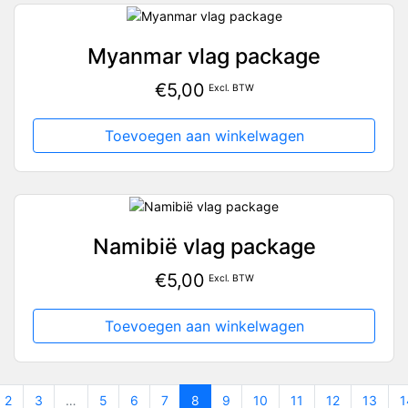
Myanmar vlag package
€
5,00
Excl. BTW
Toevoegen aan winkelwagen
Namibië vlag package
€
5,00
Excl. BTW
Toevoegen aan winkelwagen
2
3
…
5
6
7
8
9
10
11
12
13
1