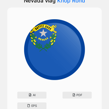
Nevada vlag
Knop Rond
AI
PDF
EPS