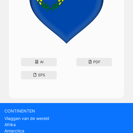
AI
PDF
EPS
CONTINENTEN
Vlaggen van de wereld
Afrika
Antarctica