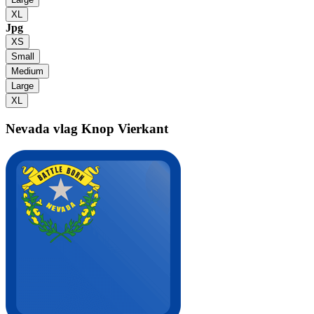
XL
Jpg
XS
Small
Medium
Large
XL
Nevada vlag
Knop Vierkant