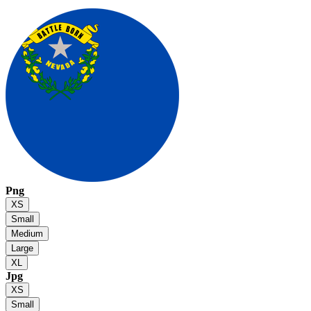
Png
XS
Small
Medium
Large
XL
Jpg
XS
Small