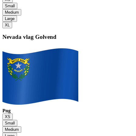
Small
Medium
Large
XL
Nevada vlag
Golvend
Png
XS
Small
Medium
Large