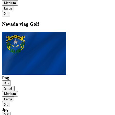
Medium
Large
XL
Nevada vlag
Golf
Png
XS
Small
Medium
Large
XL
Jpg
XS