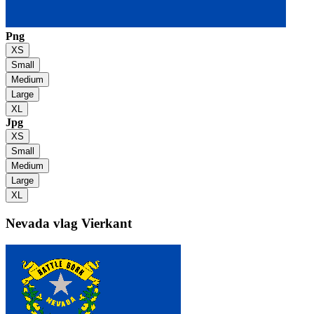
Png
XS
Small
Medium
Large
XL
Jpg
XS
Small
Medium
Large
XL
Nevada vlag
Vierkant