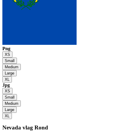
Png
XS
Small
Medium
Large
XL
Jpg
XS
Small
Medium
Large
XL
Nevada vlag
Rond