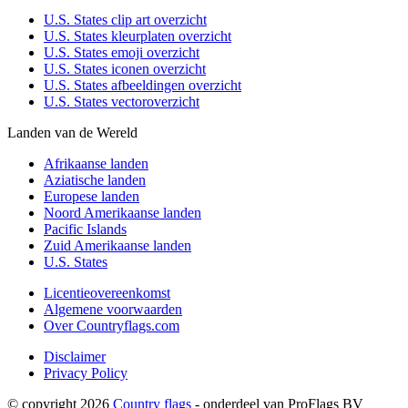
U.S. States clip art overzicht
U.S. States kleurplaten overzicht
U.S. States emoji overzicht
U.S. States iconen overzicht
U.S. States afbeeldingen overzicht
U.S. States vectoroverzicht
Landen van de Wereld
Afrikaanse landen
Aziatische landen
Europese landen
Noord Amerikaanse landen
Pacific Islands
Zuid Amerikaanse landen
U.S. States
Licentieovereenkomst
Algemene voorwaarden
Over Countryflags.com
Disclaimer
Privacy Policy
© copyright 2026
Country flags
- onderdeel van ProFlags BV