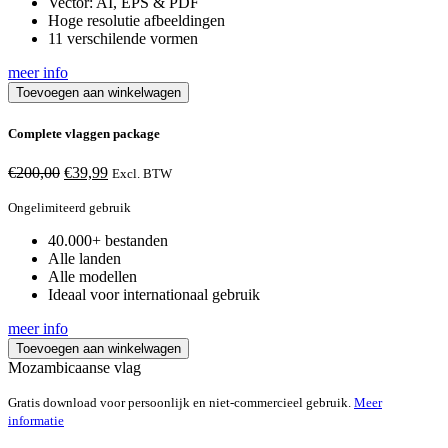
Vector: AI, EPS & PDF
Hoge resolutie afbeeldingen
11 verschilende vormen
meer info
Toevoegen aan winkelwagen
Complete vlaggen package
Oorspronkelijke
Huidige
€
200,00
€
39,99
Excl. BTW
prijs
prijs
was:
is:
Ongelimiteerd gebruik
€200,00.
€39,99.
40.000+ bestanden
Alle landen
Alle modellen
Ideaal voor internationaal gebruik
meer info
Toevoegen aan winkelwagen
Mozambicaanse vlag
Gratis download voor persoonlijk en niet-commercieel gebruik.
Meer
informatie