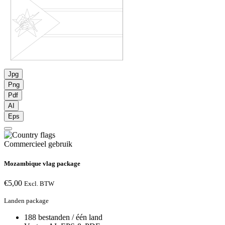
Jpg
Png
Pdf
AI
Eps
Commercieel gebruik
Mozambique vlag package
€
5,00
Excl. BTW
Landen package
188 bestanden / één land