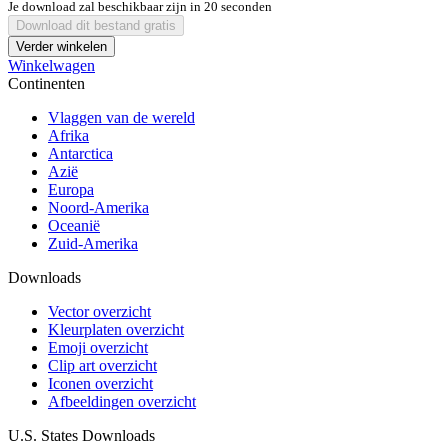
Je download zal beschikbaar zijn in
20
seconden
Download dit bestand gratis
Verder winkelen
Winkelwagen
Continenten
Vlaggen van de wereld
Afrika
Antarctica
Azië
Europa
Noord-Amerika
Oceanië
Zuid-Amerika
Downloads
Vector overzicht
Kleurplaten overzicht
Emoji overzicht
Clip art overzicht
Iconen overzicht
Afbeeldingen overzicht
U.S. States Downloads