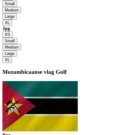
Small
Medium
Large
XL
Jpg
XS
Small
Medium
Large
XL
Mozambicaanse vlag
Golf