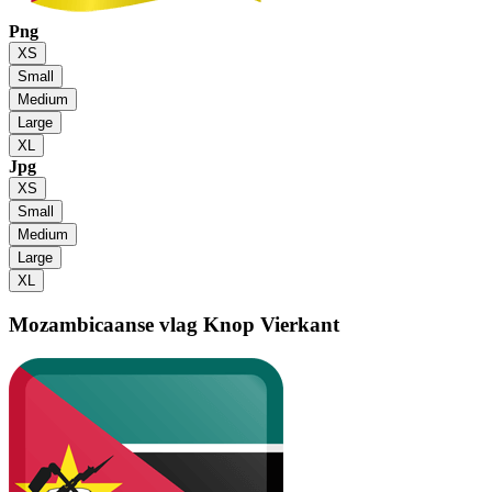
Png
XS
Small
Medium
Large
XL
Jpg
XS
Small
Medium
Large
XL
Mozambicaanse vlag
Knop Vierkant