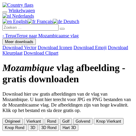
Winkelwagen
Nederlands
English
Français
Deutsch
‹
Terug
Terug naar Mozambicaanse vlag
Meer downloads
Download Vector
Download Iconen
Download Emoji
Download
Kleurplaat
Download Clipart
Mozambique
vlag afbeelding -
gratis downloaden
Download hier uw gratis afbeeldingen van de vlag van
Mozambique. U kunt hier terecht voor JPG en PNG bestanden van
de Mozambicaanse vlag. De afbeeldingen zijn van hoge kwaliteit.
Klik op het bestand en sla deze gratis op.
Origineel
Vierkant
Rond
Golf
Golvend
Knop Vierkant
Knop Rond
3D
3D Rond
Hart 3D