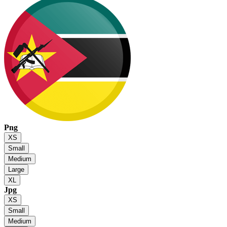
Png
XS
Small
Medium
Large
XL
Jpg
XS
Small
Medium