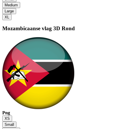
Medium
Large
XL
Mozambicaanse vlag
3D Rond
Png
XS
Small