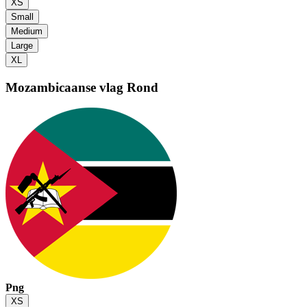
XS
Small
Medium
Large
XL
Mozambicaanse vlag
Rond
Png
XS