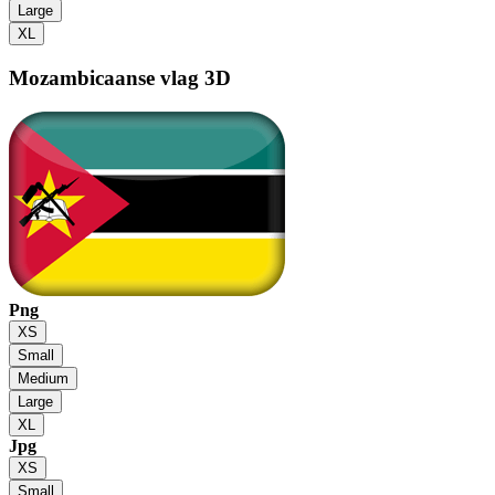
Large
XL
Mozambicaanse vlag
3D
Png
XS
Small
Medium
Large
XL
Jpg
XS
Small