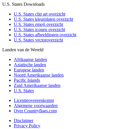
U.S. States Downloads
U.S. States clip art overzicht
U.S. States kleurplaten overzicht
U.S. States emoji overzicht
U.S. States iconen overzicht
U.S. States afbeeldingen overzicht
U.S. States vectoroverzicht
Landen van de Wereld
Afrikaanse landen
Aziatische landen
Europese landen
Noord Amerikaanse landen
Pacific Islands
Zuid Amerikaanse landen
U.S. States
Licentieovereenkomst
Algemene voorwaarden
Over Countryflags.com
Disclaimer
Privacy Policy