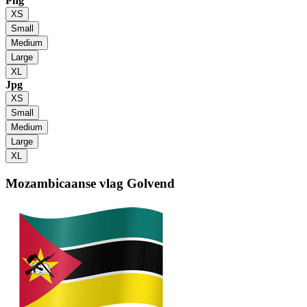
Png
XS
Small
Medium
Large
XL
Jpg
XS
Small
Medium
Large
XL
Mozambicaanse vlag
Golvend