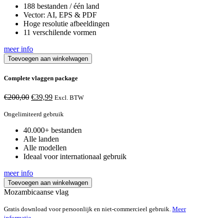
188 bestanden / één land
Vector: AI, EPS & PDF
Hoge resolutie afbeeldingen
11 verschilende vormen
meer info
Toevoegen aan winkelwagen
Complete vlaggen package
Oorspronkelijke
Huidige
€
200,00
€
39,99
Excl. BTW
prijs
prijs
was:
is:
Ongelimiteerd gebruik
€200,00.
€39,99.
40.000+ bestanden
Alle landen
Alle modellen
Ideaal voor internationaal gebruik
meer info
Toevoegen aan winkelwagen
Mozambicaanse vlag
Gratis download voor persoonlijk en niet-commercieel gebruik.
Meer
informatie