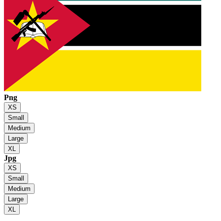
Png
XS
Small
Medium
Large
XL
Jpg
XS
Small
Medium
Large
XL