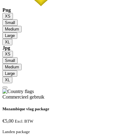
Png
XS
Small
Medium
Large
XL
Jpg
XS
Small
Medium
Large
XL
Commercieel gebruik
Mozambique vlag package
€
5,00
Excl. BTW
Landen package