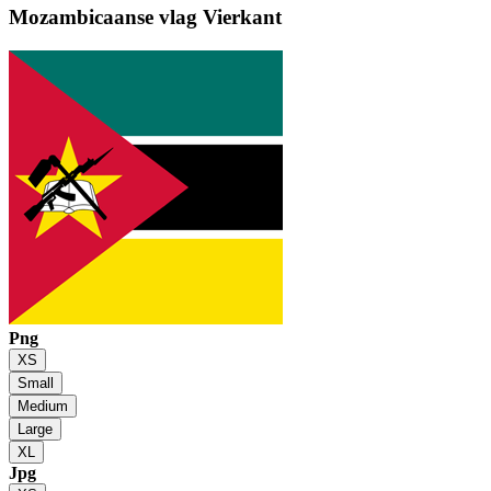
Mozambicaanse vlag
Vierkant
Png
XS
Small
Medium
Large
XL
Jpg