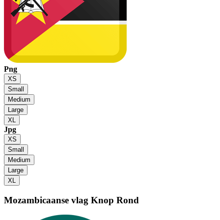
Png
XS
Small
Medium
Large
XL
Jpg
XS
Small
Medium
Large
XL
Mozambicaanse vlag
Knop Rond