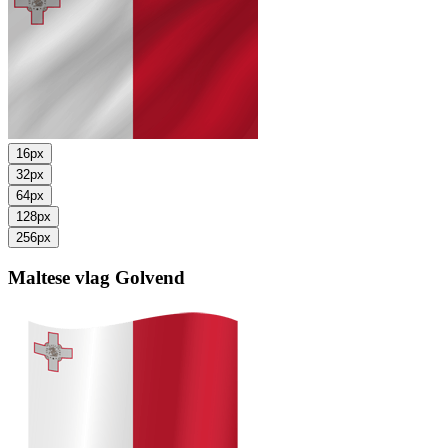
16px
32px
64px
128px
256px
Maltese vlag
Golvend