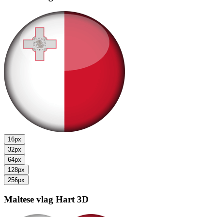
16px
32px
64px
128px
256px
Maltese vlag
Hart 3D