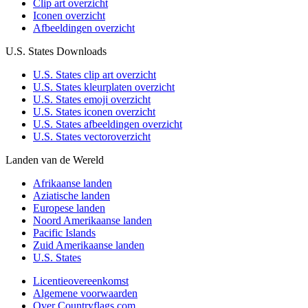
Clip art overzicht
Iconen overzicht
Afbeeldingen overzicht
U.S. States Downloads
U.S. States clip art overzicht
U.S. States kleurplaten overzicht
U.S. States emoji overzicht
U.S. States iconen overzicht
U.S. States afbeeldingen overzicht
U.S. States vectoroverzicht
Landen van de Wereld
Afrikaanse landen
Aziatische landen
Europese landen
Noord Amerikaanse landen
Pacific Islands
Zuid Amerikaanse landen
U.S. States
Licentieovereenkomst
Algemene voorwaarden
Over Countryflags.com