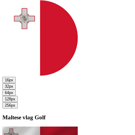
16px
32px
64px
128px
256px
Maltese vlag
Golf