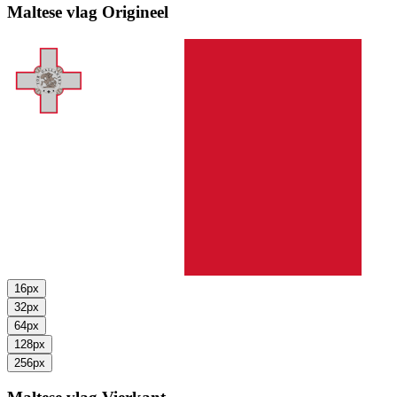
Maltese vlag
Origineel
16px
32px
64px
128px
256px