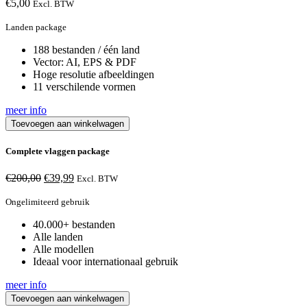
€
5,00
Excl. BTW
Landen package
188 bestanden / één land
Vector: AI, EPS & PDF
Hoge resolutie afbeeldingen
11 verschilende vormen
meer info
Toevoegen aan winkelwagen
Complete vlaggen package
Oorspronkelijke
Huidige
€
200,00
€
39,99
Excl. BTW
prijs
prijs
was:
is:
Ongelimiteerd gebruik
€200,00.
€39,99.
40.000+ bestanden
Alle landen
Alle modellen
Ideaal voor internationaal gebruik
meer info
Toevoegen aan winkelwagen