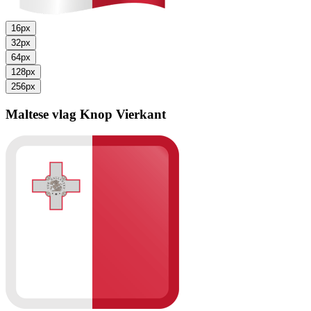
16px
32px
64px
128px
256px
Maltese vlag
Knop Vierkant