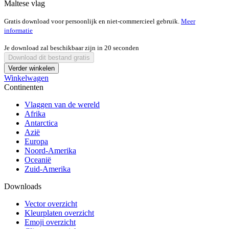
Maltese vlag
Gratis download voor persoonlijk en niet-commercieel gebruik.
Meer
informatie
Je download zal beschikbaar zijn in
20
seconden
Download dit bestand gratis
Verder winkelen
Winkelwagen
Continenten
Vlaggen van de wereld
Afrika
Antarctica
Azië
Europa
Noord-Amerika
Oceanië
Zuid-Amerika
Downloads
Vector overzicht
Kleurplaten overzicht
Emoji overzicht