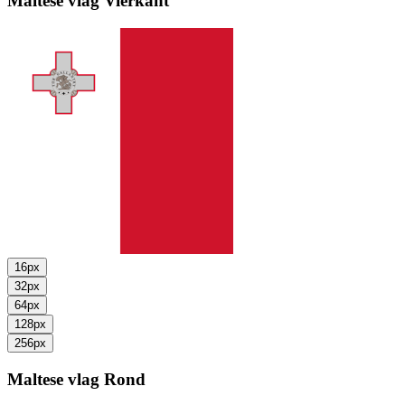
Maltese vlag
Vierkant
16px
32px
64px
128px
256px
Maltese vlag
Rond