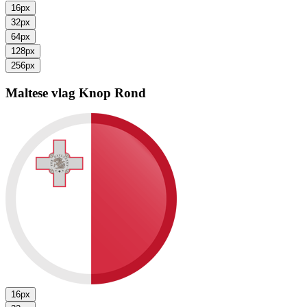
16px
32px
64px
128px
256px
Maltese vlag
Knop Rond
16px