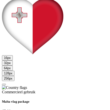
16px
32px
64px
128px
256px
Commercieel gebruik
Malta vlag package