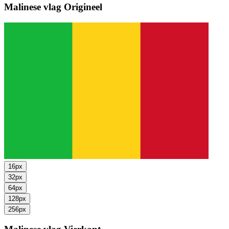
Malinese vlag
Origineel
16px
32px
64px
128px
256px