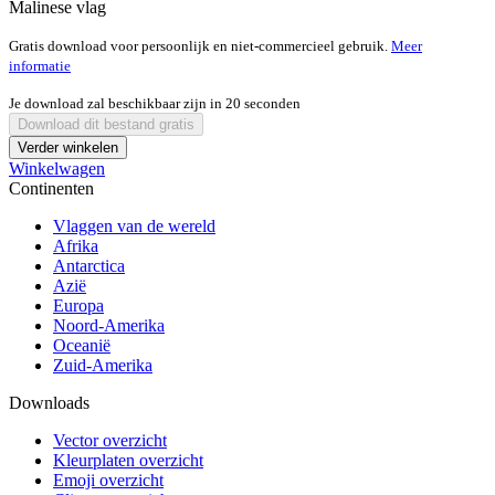
Malinese vlag
Gratis download voor persoonlijk en niet-commercieel gebruik.
Meer
informatie
Je download zal beschikbaar zijn in
20
seconden
Download dit bestand gratis
Verder winkelen
Winkelwagen
Continenten
Vlaggen van de wereld
Afrika
Antarctica
Azië
Europa
Noord-Amerika
Oceanië
Zuid-Amerika
Downloads
Vector overzicht
Kleurplaten overzicht
Emoji overzicht