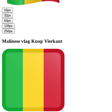
16px
32px
64px
128px
256px
Malinese vlag
Knop Vierkant