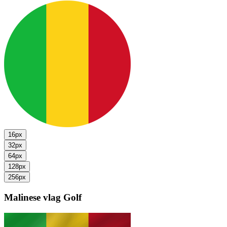
16px
32px
64px
128px
256px
Malinese vlag
Golf