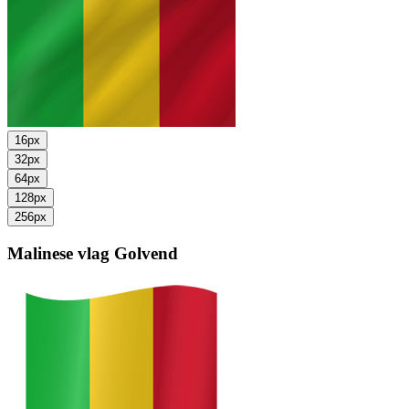
16px
32px
64px
128px
256px
Malinese vlag
Golvend