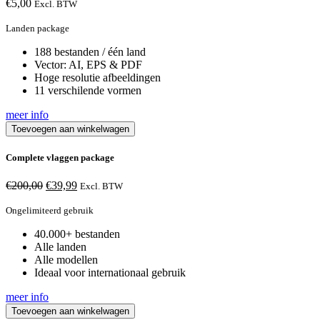
€
5,00
Excl. BTW
Landen package
188 bestanden / één land
Vector: AI, EPS & PDF
Hoge resolutie afbeeldingen
11 verschilende vormen
meer info
Toevoegen aan winkelwagen
Complete vlaggen package
Oorspronkelijke
Huidige
€
200,00
€
39,99
Excl. BTW
prijs
prijs
was:
is:
Ongelimiteerd gebruik
€200,00.
€39,99.
40.000+ bestanden
Alle landen
Alle modellen
Ideaal voor internationaal gebruik
meer info
Toevoegen aan winkelwagen