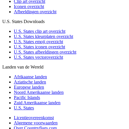
Clip art overzicht
Iconen overzicht
Afbeeldingen overzicht
U.S. States Downloads
U.S. States clip art overzicht
U.S. States kleurplaten overzicht
U.S. States emoji overzicht
U.S. States iconen overzicht
U.S. States afbeeldingen overzicht
U.S. States vectoroverzicht
Landen van de Wereld
Afrikaanse landen
Aziatische landen
Europese landen
Noord Amerikaanse landen
Pacific Islands
Zuid Amerikaanse landen
U.S. States
Licentieovereenkomst
Algemene voorwaarden
Over Countryflags.com