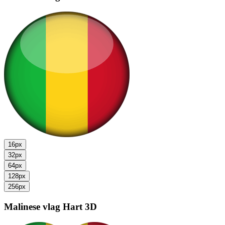
16px
32px
64px
128px
256px
Malinese vlag
Hart 3D