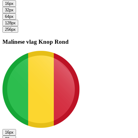
16px
32px
64px
128px
256px
Malinese vlag
Knop Rond
16px