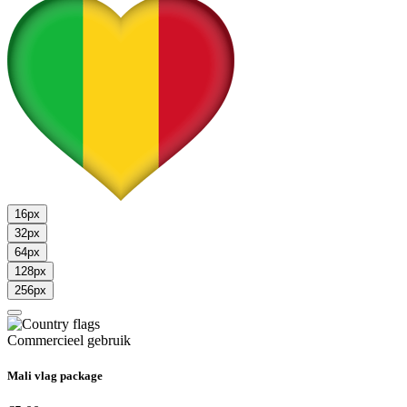
16px
32px
64px
128px
256px
Commercieel gebruik
Mali vlag package