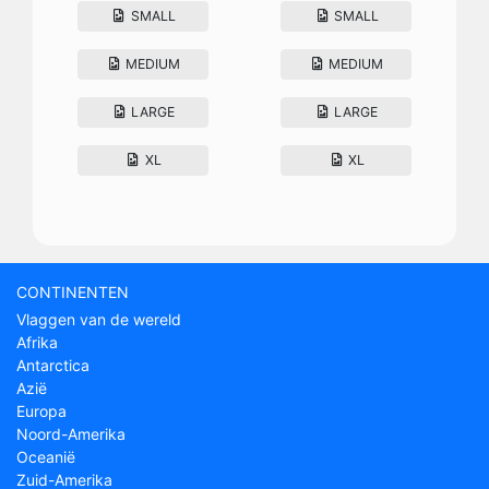
SMALL
SMALL
MEDIUM
MEDIUM
LARGE
LARGE
XL
XL
CONTINENTEN
Vlaggen van de wereld
Afrika
Antarctica
Azië
Europa
Noord-Amerika
Oceanië
Zuid-Amerika