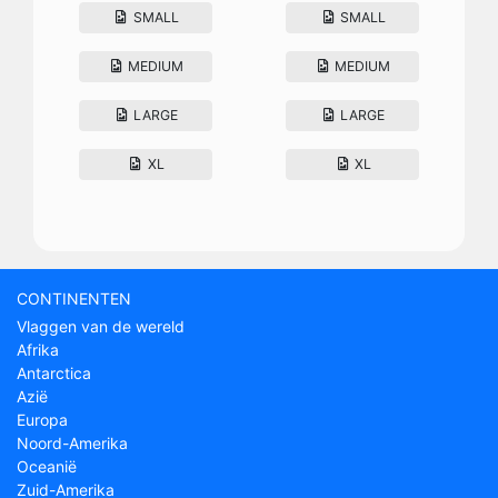
SMALL
SMALL
MEDIUM
MEDIUM
LARGE
LARGE
XL
XL
CONTINENTEN
Vlaggen van de wereld
Afrika
Antarctica
Azië
Europa
Noord-Amerika
Oceanië
Zuid-Amerika