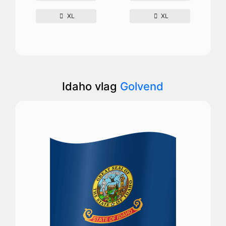
XL
XL
Idaho vlag
Golvend