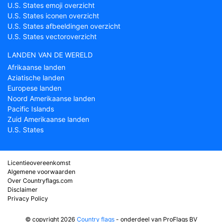
U.S. States emoji overzicht
U.S. States iconen overzicht
U.S. States afbeeldingen overzicht
U.S. States vectoroverzicht
LANDEN VAN DE WERELD
Afrikaanse landen
Aziatische landen
Europese landen
Noord Amerikaanse landen
Pacific Islands
Zuid Amerikaanse landen
U.S. States
Licentieovereenkomst
Algemene voorwaarden
Over Countryflags.com
Disclaimer
Privacy Policy
© copyright 2026
Country flags
- onderdeel van ProFlags BV