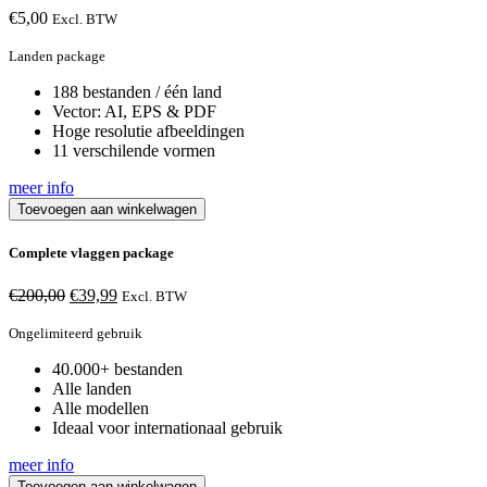
€
5,00
Excl. BTW
Landen package
188 bestanden / één land
Vector: AI, EPS & PDF
Hoge resolutie afbeeldingen
11 verschilende vormen
meer info
Toevoegen aan winkelwagen
Complete vlaggen package
Oorspronkelijke
Huidige
€
200,00
€
39,99
Excl. BTW
prijs
prijs
was:
is:
Ongelimiteerd gebruik
€200,00.
€39,99.
40.000+ bestanden
Alle landen
Alle modellen
Ideaal voor internationaal gebruik
meer info
Toevoegen aan winkelwagen