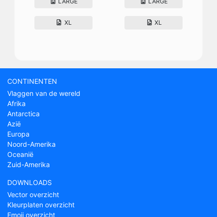
LARGE
LARGE
XL
XL
CONTINENTEN
Vlaggen van de wereld
Afrika
Antarctica
Azië
Europa
Noord-Amerika
Oceanië
Zuid-Amerika
DOWNLOADS
Vector overzicht
Kleurplaten overzicht
Emoji overzicht