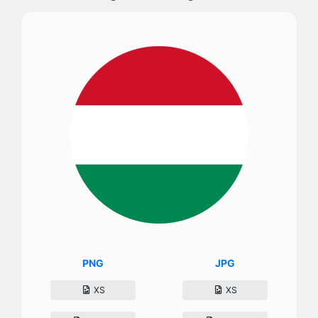
PNG
JPG
XS
XS