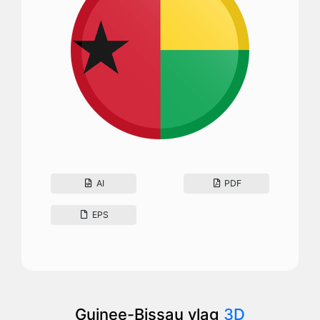
AI
PDF
EPS
Guinee-Bissau vlag
3D