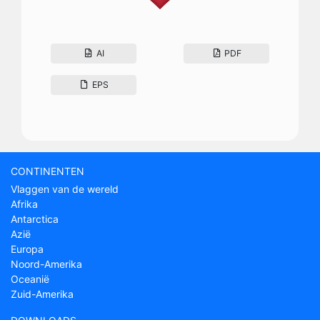
AI
PDF
EPS
CONTINENTEN
Vlaggen van de wereld
Afrika
Antarctica
Azië
Europa
Noord-Amerika
Oceanië
Zuid-Amerika