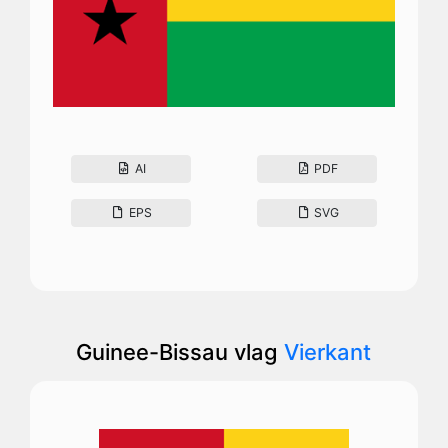
AI
PDF
EPS
SVG
Guinee-Bissau vlag
Vierkant