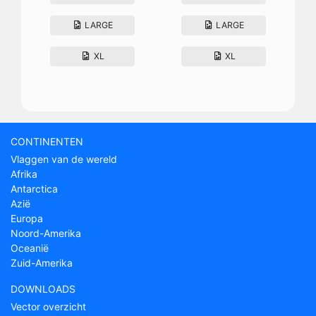
LARGE
LARGE
XL
XL
CONTINENTEN
Vlaggen van de wereld
Afrika
Antarctica
Azië
Europa
Noord-Amerika
Oceanië
Zuid-Amerika
DOWNLOADS
Vector overzicht