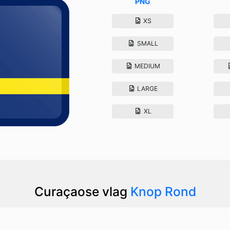
PNG
XS
SMALL
MEDIUM
LARGE
XL
Curaçaose vlag
Knop Rond