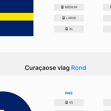
MEDIUM
LARGE
XL
Curaçaose vlag
Rond
PNG
XS