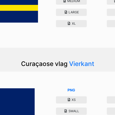
MEDIUM
LARGE
XL
Curaçaose vlag
Vierkant
PNG
XS
SMALL