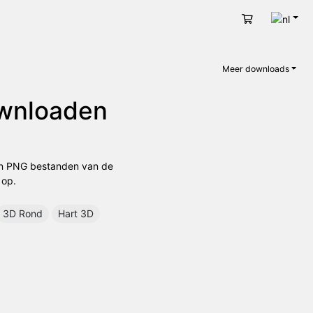
Nede
Winkelwage
Meer downloads
ownloaden
 en PNG bestanden van de
 op.
3D Rond
Hart 3D