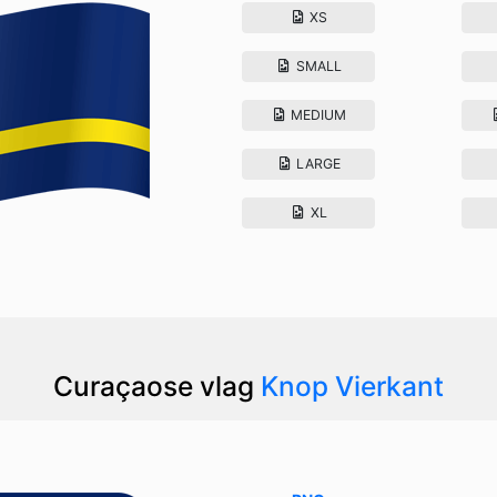
XS
SMALL
MEDIUM
LARGE
XL
Curaçaose vlag
Knop Vierkant