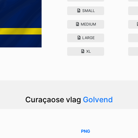
SMALL
MEDIUM
LARGE
XL
Curaçaose vlag
Golvend
PNG