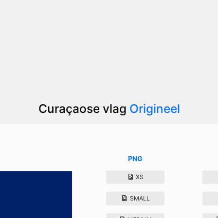
Curaçaose vlag
Origineel
PNG
XS
SMALL