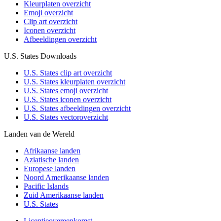
Kleurplaten overzicht
Emoji overzicht
Clip art overzicht
Iconen overzicht
Afbeeldingen overzicht
U.S. States Downloads
U.S. States clip art overzicht
U.S. States kleurplaten overzicht
U.S. States emoji overzicht
U.S. States iconen overzicht
U.S. States afbeeldingen overzicht
U.S. States vectoroverzicht
Landen van de Wereld
Afrikaanse landen
Aziatische landen
Europese landen
Noord Amerikaanse landen
Pacific Islands
Zuid Amerikaanse landen
U.S. States
Licentieovereenkomst