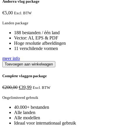
Andorra vlag package
€
5,00
Excl. BTW
Landen package
188 bestanden / één land
Vector: AI, EPS & PDF
Hoge resolutie afbeeldingen
11 verschilende vormen
meer info
Toevoegen aan winkelwagen
Complete vlaggen package
Oorspronkelijke
Huidige
€
200,00
€
39,99
Excl. BTW
prijs
prijs
was:
is:
Ongelimiteerd gebruik
€200,00.
€39,99.
40.000+ bestanden
Alle landen
Alle modellen
Ideaal voor internationaal gebruik