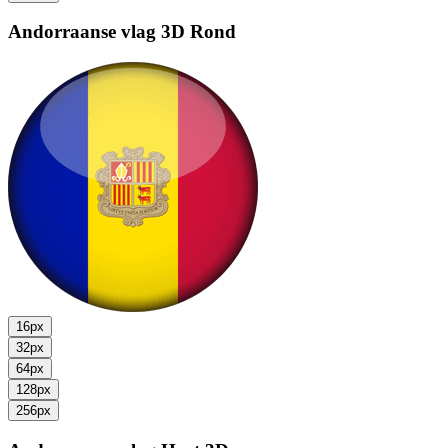
Andorraanse vlag
3D Rond
16px
32px
64px
128px
256px