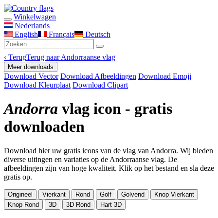
Winkelwagen
Nederlands
English
Français
Deutsch
‹
Terug
Terug naar Andorraanse vlag
Meer downloads
Download Vector
Download Afbeeldingen
Download Emoji
Download Kleurplaat
Download Clipart
Andorra
vlag icon - gratis
downloaden
Download hier uw gratis icons van de vlag van Andorra. Wij bieden
diverse uitingen en variaties op de Andorraanse vlag. De
afbeeldingen zijn van hoge kwaliteit. Klik op het bestand en sla deze
gratis op.
Origineel
Vierkant
Rond
Golf
Golvend
Knop Vierkant
Knop Rond
3D
3D Rond
Hart 3D