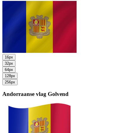
16px
32px
64px
128px
256px
Andorraanse vlag
Golvend