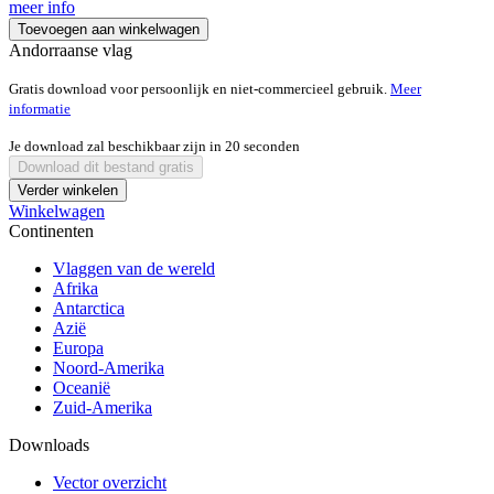
meer info
Toevoegen aan winkelwagen
Andorraanse vlag
Gratis download voor persoonlijk en niet-commercieel gebruik.
Meer
informatie
Je download zal beschikbaar zijn in
20
seconden
Download dit bestand gratis
Verder winkelen
Winkelwagen
Continenten
Vlaggen van de wereld
Afrika
Antarctica
Azië
Europa
Noord-Amerika
Oceanië
Zuid-Amerika
Downloads
Vector overzicht