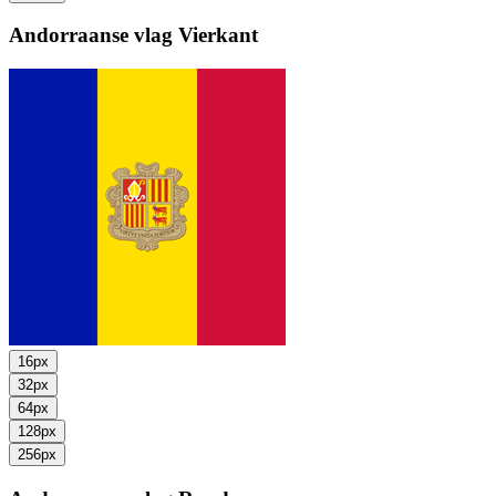
Andorraanse vlag
Vierkant
16px
32px
64px
128px
256px