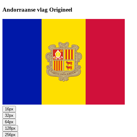
Andorraanse vlag
Origineel
16px
32px
64px
128px
256px