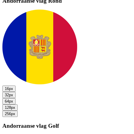
Andorraanse vlag
Rond
16px
32px
64px
128px
256px
Andorraanse vlag
Golf