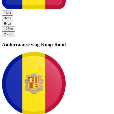
16px
32px
64px
128px
256px
Andorraanse vlag
Knop Rond