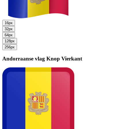
16px
32px
64px
128px
256px
Andorraanse vlag
Knop Vierkant