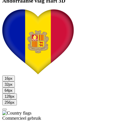
Andorraanse vlag
Hart 3D
16px
32px
64px
128px
256px
Commercieel gebruik