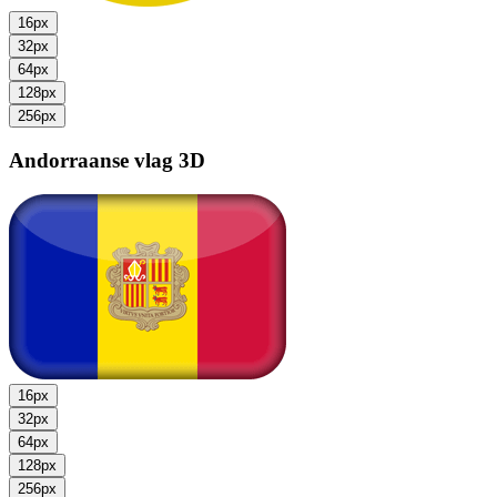
16px
32px
64px
128px
256px
Andorraanse vlag
3D
16px
32px
64px
128px
256px