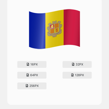
16PX
32PX
64PX
128PX
256PX