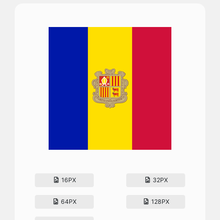
16PX
32PX
64PX
128PX