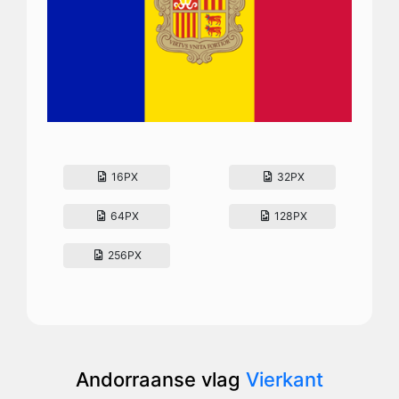
16PX
32PX
64PX
128PX
256PX
Andorraanse vlag
Vierkant