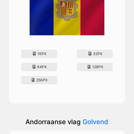
16PX
32PX
64PX
128PX
256PX
Andorraanse vlag
Golvend