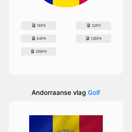
16PX
32PX
64PX
128PX
256PX
Andorraanse vlag
Golf