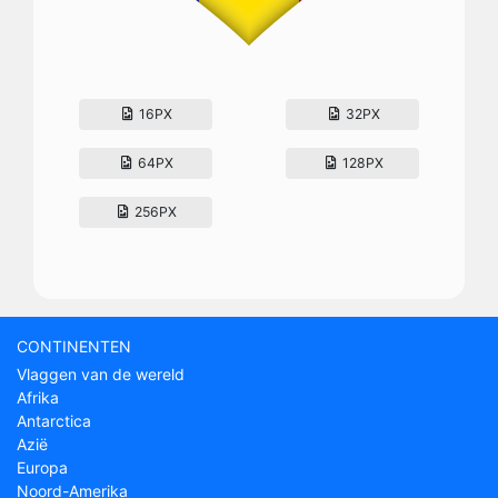
16PX
32PX
64PX
128PX
256PX
CONTINENTEN
Vlaggen van de wereld
Afrika
Antarctica
Azië
Europa
Noord-Amerika