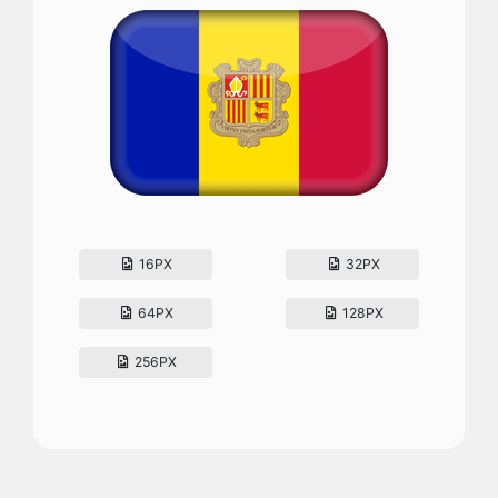
16PX
32PX
64PX
128PX
256PX