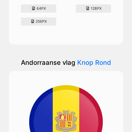
64PX
128PX
256PX
Andorraanse vlag
Knop Rond