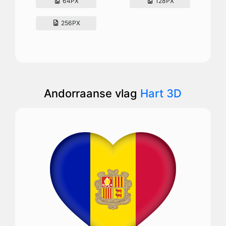
64PX
128PX
256PX
Andorraanse vlag
Hart 3D