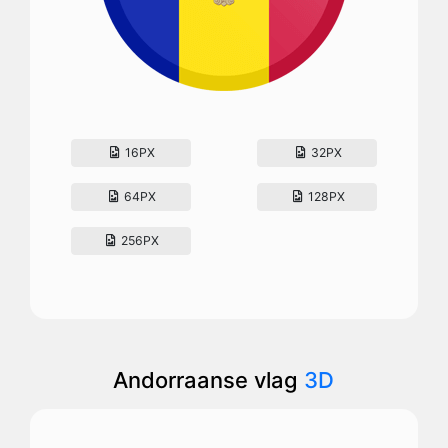
16PX
32PX
64PX
128PX
256PX
Andorraanse vlag
3D