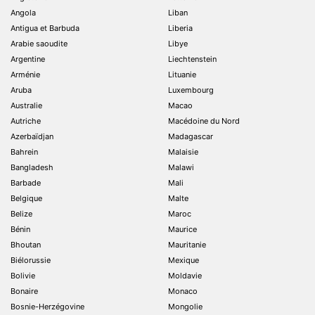
Angola
Liban
Antigua et Barbuda
Liberia
Arabie saoudite
Libye
Argentine
Liechtenstein
Arménie
Lituanie
Aruba
Luxembourg
Australie
Macao
Autriche
Macédoine du Nord
Azerbaïdjan
Madagascar
Bahrein
Malaisie
Bangladesh
Malawi
Barbade
Mali
Belgique
Malte
Belize
Maroc
Bénin
Maurice
Bhoutan
Mauritanie
Biélorussie
Mexique
Bolivie
Moldavie
Bonaire
Monaco
Bosnie-Herzégovine
Mongolie