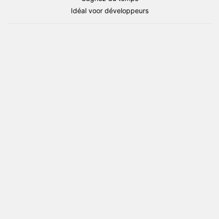
Waving
Idéal voor développeurs
JPG
Large