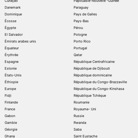
Curaçao
Papouasie-Nouvelle -Guinée
Danemark
Paraguay
Dominique
Pays de Galles
Écosse
Pays-Bas
Égypte
Pérou
El Salvador
Pologne
Émirats arabes unis
Porto Rico
Équateur
Portugal
Érythrée
Qatar
Espagne
République Centrafricaine
Estonie
République de Djibouti
États-Unis
République dominicaine
Éthiopie
République du Congo-Brazzaville
Europe
République du Congo-Kinshasa
Fidji
République Tchèque
Finlande
Roumanie
France
Royaume- Uni
Gabon
Russie
Gambie
Rwanda
Géorgie
Saba
Ghana
Saint Eustache