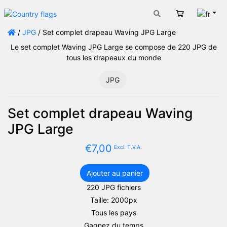
Fran
Panier
/
JPG
/ Set complet drapeau Waving JPG Large
Le set complet Waving JPG Large se compose de 220 JPG de
tous les drapeaux du monde
JPG
Set complet drapeau Waving
JPG Large
€
7,00
Excl. T.V.A.
Ajouter au panier
quantité
220 JPG fichiers
de
Taille: 2000px
Set
complet
Tous les pays
drapeau
Gagnez du temps