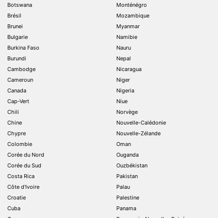
Botswana
Monténégro
Brésil
Mozambique
Brunei
Myanmar
Bulgarie
Namibie
Burkina Faso
Nauru
Burundi
Nepal
Cambodge
Nicaragua
Cameroun
Niger
Canada
Nigeria
Cap-Vert
Niue
Chili
Norvège
Chine
Nouvelle-Calédonie
Chypre
Nouvelle-Zélande
Colombie
Oman
Corée du Nord
Ouganda
Corée du Sud
Ouzbékistan
Costa Rica
Pakistan
Côte d'Ivoire
Palau
Croatie
Palestine
Cuba
Panama