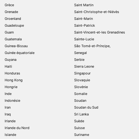
Grèce
Saint Martin
Grenade
Saint-Christophe-et-Niévès
Groenland
Saint-Marin
Guadeloupe
Saint-Patrick
Guam
Saint-Vincent-et-les Grenadines
Guatemala
Sainte-Lucie
Guinea-Bissau
São Tomé-et-Príncipe,
Guinée équatoriale
Senegal
Guyana
Serbie
Haiti
Sierra Leone
Honduras
Singapour
Hong Kong
Slovaquie
Hongrie
Slovénie
Inde
Somalie
Indonésie
Soudan
Iran
Soudan du Sud
Iraq
Sri Lanka
Irlande
Suède
Irlande du Nord
Suisse
Islande
Suriname