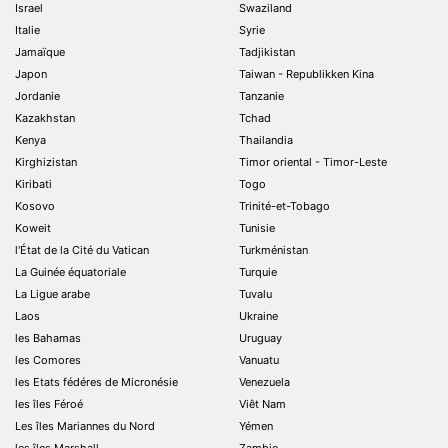
Israel
Swaziland
Italie
Syrie
Jamaïque
Tadjikistan
Japon
Taiwan - Republikken Kina
Jordanie
Tanzanie
Kazakhstan
Tchad
Kenya
Thailandia
Kirghizistan
Timor oriental - Timor-Leste
Kiribati
Togo
Kosovo
Trinité-et-Tobago
Koweit
Tunisie
l'État de la Cité du Vatican
Turkménistan
La Guinée équatoriale
Turquie
La Ligue arabe
Tuvalu
Laos
Ukraine
les Bahamas
Uruguay
les Comores
Vanuatu
les Etats fédéres de Micronésie
Venezuela
les îles Féroé
Viêt Nam
Les îles Mariannes du Nord
Yémen
les îles Marshall
Zambie