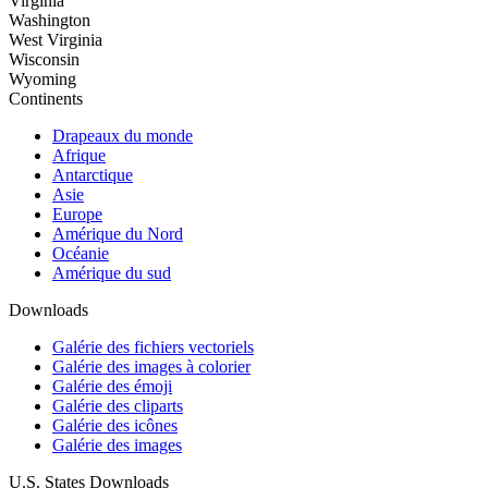
Virginia
Washington
West Virginia
Wisconsin
Wyoming
Continents
Drapeaux du monde
Afrique
Antarctique
Asie
Europe
Amérique du Nord
Océanie
Amérique du sud
Downloads
Galérie des fichiers vectoriels
Galérie des images à colorier
Galérie des émoji
Galérie des cliparts
Galérie des icônes
Galérie des images
U.S. States Downloads