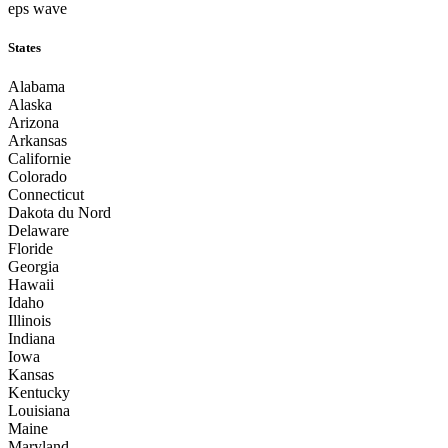
eps wave
States
Alabama
Alaska
Arizona
Arkansas
Californie
Colorado
Connecticut
Dakota du Nord
Delaware
Floride
Georgia
Hawaii
Idaho
Illinois
Indiana
Iowa
Kansas
Kentucky
Louisiana
Maine
Maryland