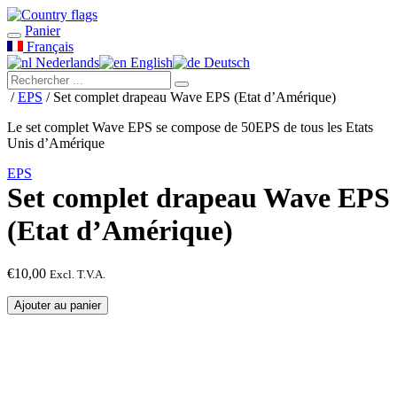
Panier
Français
Nederlands
English
Deutsch
/
EPS
/ Set complet drapeau Wave EPS (Etat d’Amérique)
Le set complet Wave EPS se compose de 50EPS de tous les Etats
Unis d’Amérique
EPS
Set complet drapeau Wave EPS
(Etat d’Amérique)
€
10,00
Excl. T.V.A.
quantité
Ajouter au panier
de
Set
complet
drapeau
Wave