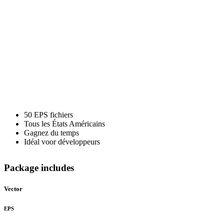
EPS
(Etat
d'Amérique)
50 EPS fichiers
Tous les États Américains
Gagnez du temps
Idéal voor développeurs
Package includes
Vector
EPS