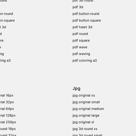
ound
pdf 3d round
pdf 3d
on round
pdf button round
on square
pdf button square
t 3d
pdf heart 3d
nd
pdf round
re
pdf square
e
pdf wave
ing
pdf waving
ring a3
pdf coloring a3
Jpg
inal 16px
jpg original xs
inal 32px
jpg original small
inal 64px
jpg original medium
inal 128px
jpg original large
inal 256px
jpg original xl
round 16px
jpg 3d round xs
round 32px
jpg 3d round small