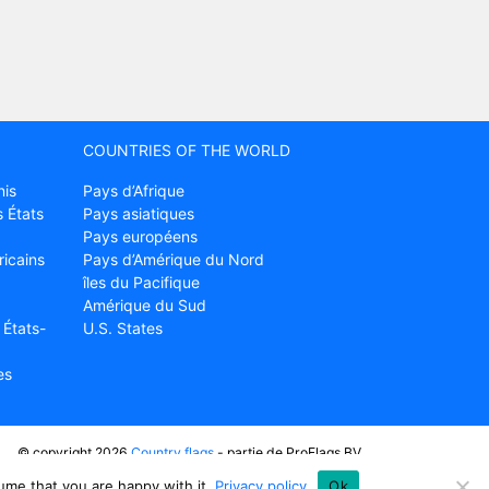
COUNTRIES OF THE WORLD
nis
Pays d’Afrique
 États
Pays asiatiques
Pays européens
ricains
Pays d’Amérique du Nord
îles du Pacifique
Amérique du Sud
 États-
U.S. States
es
© copyright 2026
Country flags
- partie de ProFlags BV
support@countryflags.com
ume that you are happy with it.
Privacy policy
Ok