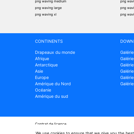
png waving medium
png wav
png waving large
png wav
png waving xl
png wav
CONTINENTS
DOWN
Drapeaux du monde
Galérie
Afrique
Galérie
Antarctique
Galérie
Asie
Galérie
Europe
Galéri
Amérique du Nord
Galéri
Océanie
Amérique du sud
Contrat de licence
Conditions générales
We use cookies to ensure that we give you the best 