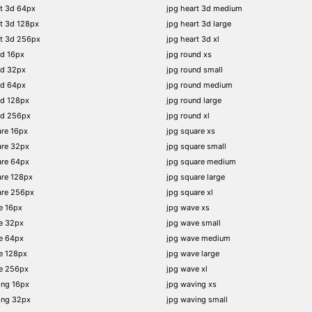
t 3d 64px
jpg heart 3d medium
t 3d 128px
jpg heart 3d large
rt 3d 256px
jpg heart 3d xl
nd 16px
jpg round xs
nd 32px
jpg round small
nd 64px
jpg round medium
nd 128px
jpg round large
nd 256px
jpg round xl
re 16px
jpg square xs
are 32px
jpg square small
are 64px
jpg square medium
are 128px
jpg square large
are 256px
jpg square xl
e 16px
jpg wave xs
e 32px
jpg wave small
e 64px
jpg wave medium
e 128px
jpg wave large
e 256px
jpg wave xl
ing 16px
jpg waving xs
ing 32px
jpg waving small