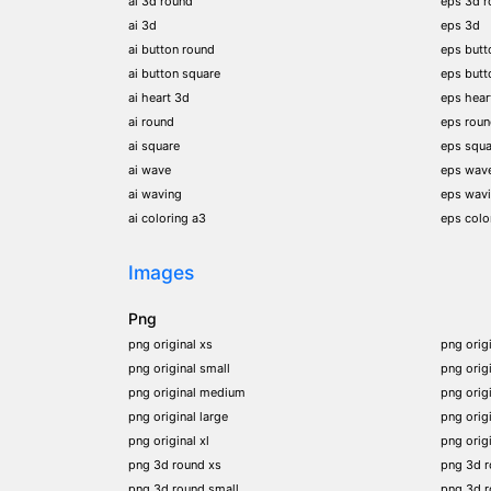
ai 3d round
eps 3d r
ai 3d
eps 3d
ai button round
eps butt
ai button square
eps butt
ai heart 3d
eps hear
ai round
eps rou
ai square
eps squa
ai wave
eps wav
ai waving
eps wav
ai coloring a3
eps colo
Images
Png
png original xs
png orig
png original small
png orig
png original medium
png orig
png original large
png orig
png original xl
png orig
png 3d round xs
png 3d 
png 3d round small
png 3d 