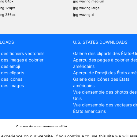
ing 64px
jpg waving medium
ing 128px
jpg waving large
ing 256px
jpg waving xl
LOADS
U.S. STATES DOWNLOADS
 des fichiers vectoriels
Galérie des cliparts des États-U
 des images à colorier
Aperçu des pages à colorier des
 des émoji
américains
 des cliparts
Aperçu de l’emoji des États amé
e des icônes
Galérie des icônes des États
e des images
américains
Vue d’ensemble des photos des
Unis
Vue d’ensemble des vecteurs d
États américains
Clause de non-responsabilité
Déclaration de confidentialité
experience on our website. If you continue to use this site we will ass