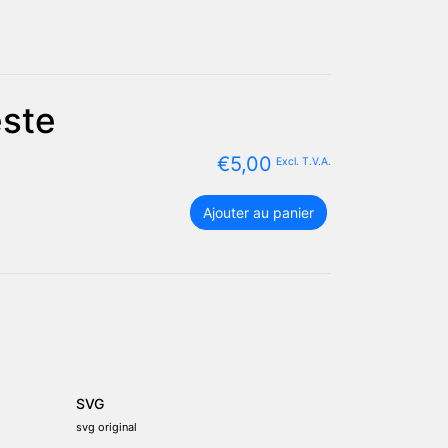
este
€
5,00
Excl. T.V.A.
quantité
Ajouter au panier
de
Set
complet
drapeau
Timor
oriental
-
Timor-
Leste
SVG
svg original