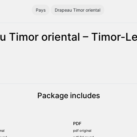
Pays
Drapeau Timor oriental
 Timor oriental – Timor-L
Package includes
PDF
nal
pdf original