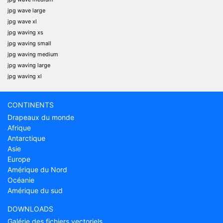
jpg wave large
jpg wave xl
jpg waving xs
jpg waving small
jpg waving medium
jpg waving large
jpg waving xl
CONTINENTS
Drapeaux du monde
Afrique
Antarctique
Asie
Europe
Amérique du Nord
Océanie
Amérique du sud
DOWNLOADS
Galérie des fichiers vectoriels