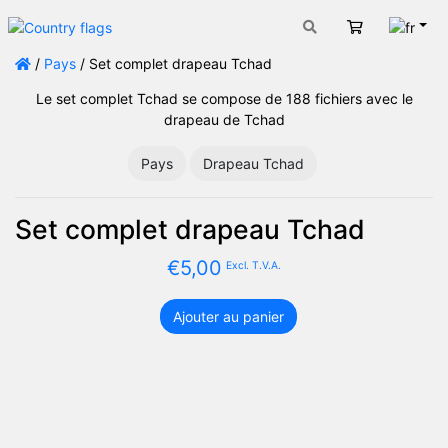
Fran
Panier
/
Pays
/ Set complet drapeau Tchad
Le set complet Tchad se compose de 188 fichiers avec le
drapeau de Tchad
Pays
Drapeau Tchad
Set complet drapeau Tchad
€
5,00
Excl. T.V.A.
Ajouter au panier
quantité
de
Set
complet
drapeau
Tchad