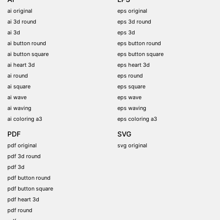
ai original
eps original
ai 3d round
eps 3d round
ai 3d
eps 3d
ai button round
eps button round
ai button square
eps button square
ai heart 3d
eps heart 3d
ai round
eps round
ai square
eps square
ai wave
eps wave
ai waving
eps waving
ai coloring a3
eps coloring a3
PDF
SVG
pdf original
svg original
pdf 3d round
pdf 3d
pdf button round
pdf button square
pdf heart 3d
pdf round