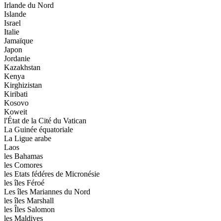
Irlande du Nord
Islande
Israel
Italie
Jamaïque
Japon
Jordanie
Kazakhstan
Kenya
Kirghizistan
Kiribati
Kosovo
Koweit
l'État de la Cité du Vatican
La Guinée équatoriale
La Ligue arabe
Laos
les Bahamas
les Comores
les Etats fédéres de Micronésie
les îles Féroé
Les îles Mariannes du Nord
les îles Marshall
les Îles Salomon
les Maldives