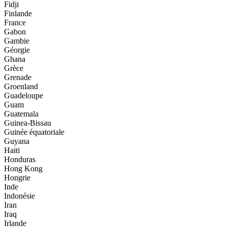
Fidji
Finlande
France
Gabon
Gambie
Géorgie
Ghana
Grèce
Grenade
Groenland
Guadeloupe
Guam
Guatemala
Guinea-Bissau
Guinée équatoriale
Guyana
Haiti
Honduras
Hong Kong
Hongrie
Inde
Indonésie
Iran
Iraq
Irlande