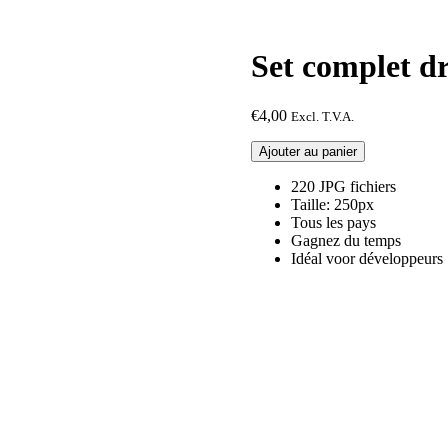
Set complet 
€
4,00
Excl. T.V.A.
quantité
Ajouter au panier
de
Set
220 JPG fichiers
complet
Taille: 250px
drapeau
Tous les pays
Square
Gagnez du temps
JPG
Idéal voor développeurs
XS