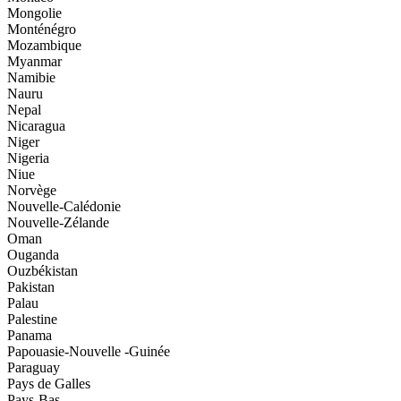
Mongolie
Monténégro
Mozambique
Myanmar
Namibie
Nauru
Nepal
Nicaragua
Niger
Nigeria
Niue
Norvège
Nouvelle-Calédonie
Nouvelle-Zélande
Oman
Ouganda
Ouzbékistan
Pakistan
Palau
Palestine
Panama
Papouasie-Nouvelle -Guinée
Paraguay
Pays de Galles
Pays-Bas