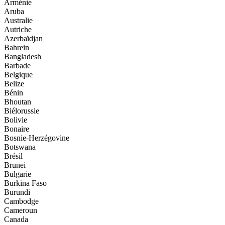
Arménie
Aruba
Australie
Autriche
Azerbaïdjan
Bahrein
Bangladesh
Barbade
Belgique
Belize
Bénin
Bhoutan
Biélorussie
Bolivie
Bonaire
Bosnie-Herzégovine
Botswana
Brésil
Brunei
Bulgarie
Burkina Faso
Burundi
Cambodge
Cameroun
Canada