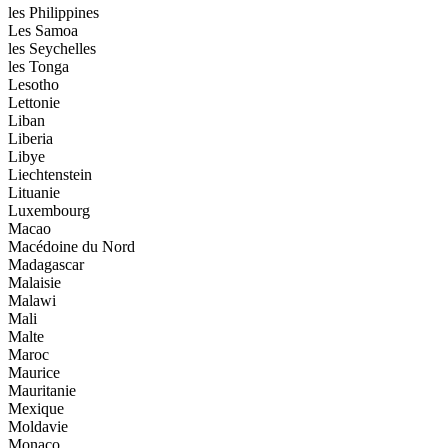
les Philippines
Les Samoa
les Seychelles
les Tonga
Lesotho
Lettonie
Liban
Liberia
Libye
Liechtenstein
Lituanie
Luxembourg
Macao
Macédoine du Nord
Madagascar
Malaisie
Malawi
Mali
Malte
Maroc
Maurice
Mauritanie
Mexique
Moldavie
Monaco