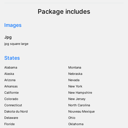
Package includes
Images
Jpg
jpg square large
States
Alabama
Montana
Alaska
Nebraska
Arizona
Nevada
Arkansas
New York
Californie
New Hampshire
Colorado
New Jersey
Connecticut
North Carolina
Dakota du Nord
Nouveau Mexique
Delaware
Ohio
Floride
Oklahoma