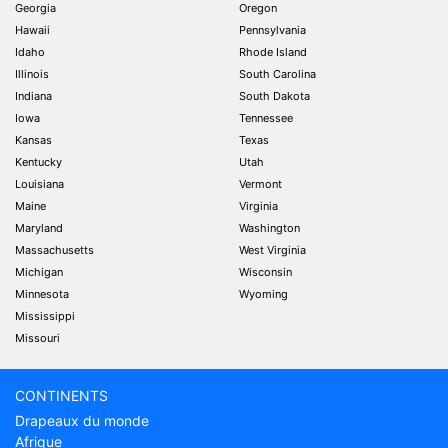
Georgia
Oregon
Hawaii
Pennsylvania
Idaho
Rhode Island
Illinois
South Carolina
Indiana
South Dakota
Iowa
Tennessee
Kansas
Texas
Kentucky
Utah
Louisiana
Vermont
Maine
Virginia
Maryland
Washington
Massachusetts
West Virginia
Michigan
Wisconsin
Minnesota
Wyoming
Mississippi
Missouri
CONTINENTS
Drapeaux du monde
Afrique