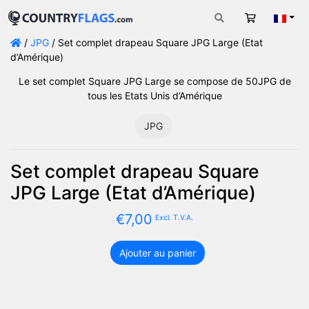
Panier
Fran
/
JPG
/ Set complet drapeau Square JPG Large (Etat
d’Amérique)
Le set complet Square JPG Large se compose de 50JPG de
tous les Etats Unis d’Amérique
JPG
Set complet drapeau Square
JPG Large (Etat d’Amérique)
€
7,00
Excl. T.V.A.
Ajouter au panier
quantité
de
Set
complet