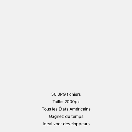
drapeau
Square
JPG
Large
(Etat
d'Amérique)
50 JPG fichiers
Taille: 2000px
Tous les États Américains
Gagnez du temps
Idéal voor développeurs