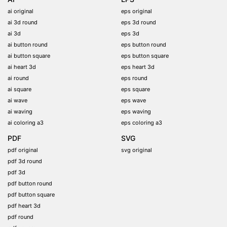
ai original
eps original
ai 3d round
eps 3d round
ai 3d
eps 3d
ai button round
eps button round
ai button square
eps button square
ai heart 3d
eps heart 3d
ai round
eps round
ai square
eps square
ai wave
eps wave
ai waving
eps waving
ai coloring a3
eps coloring a3
PDF
SVG
pdf original
svg original
pdf 3d round
pdf 3d
pdf button round
pdf button square
pdf heart 3d
pdf round