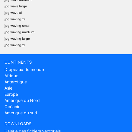
jpg wave large
jpg wave xl
jpg waving xs
jpg waving small
jpg waving medium
jpg waving large
jpg waving xl
CONTINENTS
Drapeaux du monde
Afrique
Antarctique
Asie
Europe
Amérique du Nord
Océanie
Amérique du sud
DOWNLOADS
Galérie des fichiers vectoriels