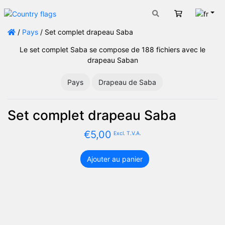
Fran
Panier
/
Pays
/ Set complet drapeau Saba
Le set complet Saba se compose de 188 fichiers avec le
drapeau Saban
Pays
Drapeau de Saba
Set complet drapeau Saba
€
5,00
Excl. T.V.A.
Ajouter au panier
quantité
de
Set
complet
drapeau
Saba