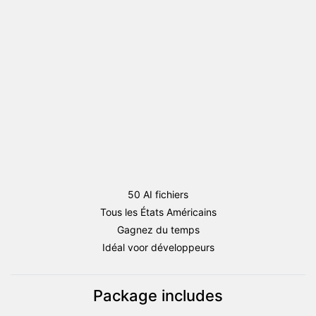
Round
AI
(Etat
d'Amérique)
50 AI fichiers
Tous les États Américains
Gagnez du temps
Idéal voor développeurs
Package includes