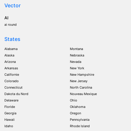
Vector
AI
ai round
States
Alabama
Montana
Alaska
Nebraska
Arizona
Nevada
Arkansas
New York
Californie
New Hampshire
Colorado
New Jersey
Connecticut
North Carolina
Dakota du Nord
Nouveau Mexique
Delaware
Ohio
Floride
Oklahoma
Georgia
Oregon
Hawaii
Pennsylvania
Idaho
Rhode Island