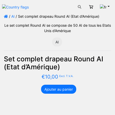
Fran
Panier
/
AI
/ Set complet drapeau Round AI (Etat d’Amérique)
Le set complet Round AI se compose de 50 AI de tous les Etats
Unis d’Amérique
AI
Set complet drapeau Round AI
(Etat d’Amérique)
€
10,00
Excl. T.V.A.
Ajouter au panier
quantité
de
Set
complet
drapeau