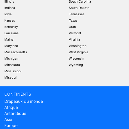
Illinois
South Carolina
Indiana
South Dakota
Iowa
Tennessee
Kansas
Texas
Kentucky
Utah
Louisiana
Vermont
Maine
Virginia
Maryland
Washington
Massachusetts
West Virginia
Michigan
Wisconsin
Minnesota
Wyoming
Mississippi
Missouri
CONTINENTS
Drapeaux du monde
Afrique
Antarctique
Asie
Europe