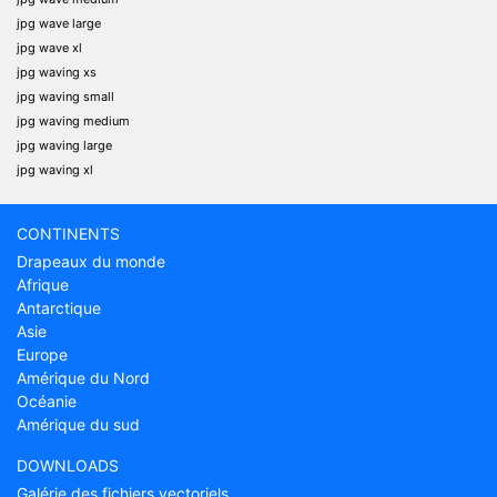
jpg wave large
jpg wave xl
jpg waving xs
jpg waving small
jpg waving medium
jpg waving large
jpg waving xl
CONTINENTS
Drapeaux du monde
Afrique
Antarctique
Asie
Europe
Amérique du Nord
Océanie
Amérique du sud
DOWNLOADS
Galérie des fichiers vectoriels