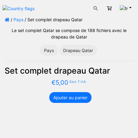
Fran
Panier
/
Pays
/ Set complet drapeau Qatar
Le set complet Qatar se compose de 188 fichiers avec le
drapeau de Qatar
Pays
Drapeau Qatar
Set complet drapeau Qatar
€
5,00
Excl. T.V.A.
Ajouter au panier
quantité
de
Set
complet
drapeau
Qatar