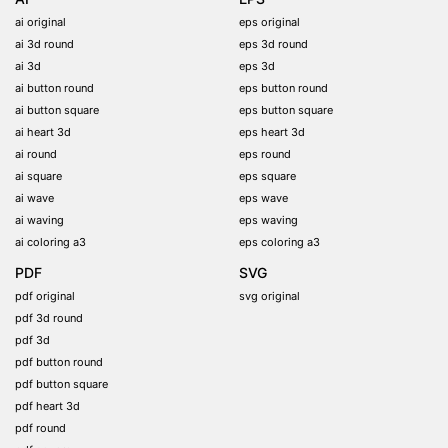
ai original
eps original
ai 3d round
eps 3d round
ai 3d
eps 3d
ai button round
eps button round
ai button square
eps button square
ai heart 3d
eps heart 3d
ai round
eps round
ai square
eps square
ai wave
eps wave
ai waving
eps waving
ai coloring a3
eps coloring a3
PDF
SVG
pdf original
svg original
pdf 3d round
pdf 3d
pdf button round
pdf button square
pdf heart 3d
pdf round