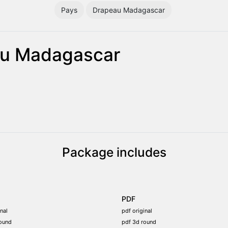
Pays
Drapeau Madagascar
au Madagascar
Package includes
PDF
nal
pdf original
ound
pdf 3d round