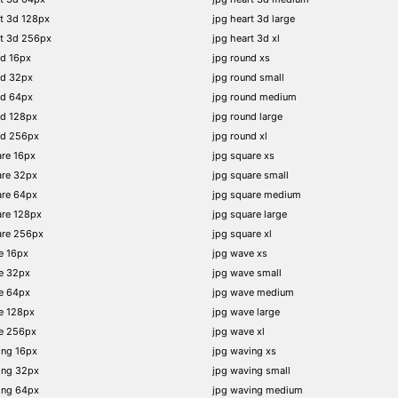
t 3d 128px
jpg heart 3d large
rt 3d 256px
jpg heart 3d xl
nd 16px
jpg round xs
nd 32px
jpg round small
nd 64px
jpg round medium
nd 128px
jpg round large
nd 256px
jpg round xl
re 16px
jpg square xs
are 32px
jpg square small
are 64px
jpg square medium
are 128px
jpg square large
are 256px
jpg square xl
e 16px
jpg wave xs
e 32px
jpg wave small
e 64px
jpg wave medium
e 128px
jpg wave large
e 256px
jpg wave xl
ing 16px
jpg waving xs
ing 32px
jpg waving small
ing 64px
jpg waving medium