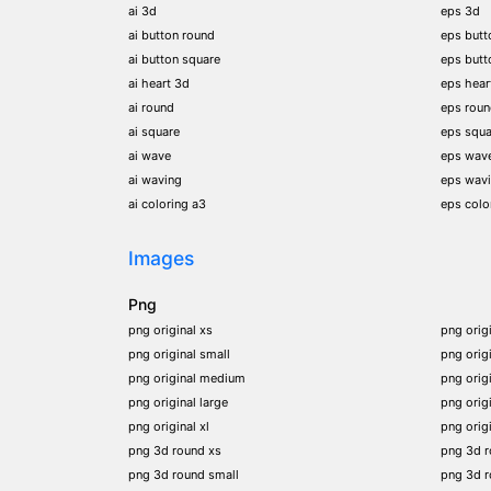
ai 3d
eps 3d
ai button round
eps butt
ai button square
eps butt
ai heart 3d
eps hear
ai round
eps rou
ai square
eps squa
ai wave
eps wav
ai waving
eps wav
ai coloring a3
eps colo
Images
Png
png original xs
png orig
png original small
png orig
png original medium
png orig
png original large
png orig
png original xl
png orig
png 3d round xs
png 3d 
png 3d round small
png 3d 