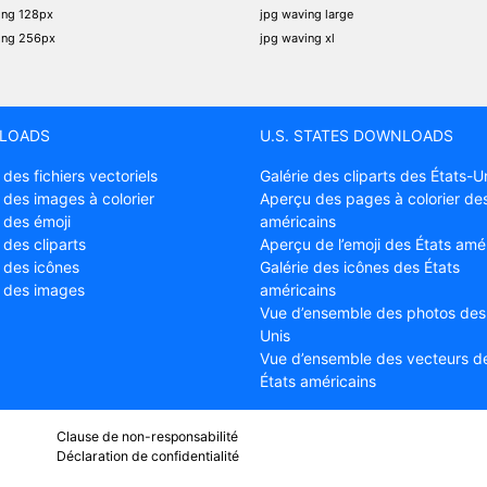
ing 128px
jpg waving large
ing 256px
jpg waving xl
LOADS
U.S. STATES DOWNLOADS
 des fichiers vectoriels
Galérie des cliparts des États-U
 des images à colorier
Aperçu des pages à colorier des
 des émoji
américains
 des cliparts
Aperçu de l’emoji des États amé
e des icônes
Galérie des icônes des États
e des images
américains
Vue d’ensemble des photos des
Unis
Vue d’ensemble des vecteurs d
États américains
Clause de non-responsabilité
Déclaration de confidentialité