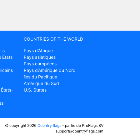
COUNTRIES OF THE WORLD
nis
Pays d’Afrique
 États
Pays asiatiques
Pays européens
ricains
Pays d’Amérique du Nord
îles du Pacifique
Amérique du Sud
 États-
U.S. States
es
© copyright 2026
Country flags
- partie de ProFlags BV
support@countryflags.com