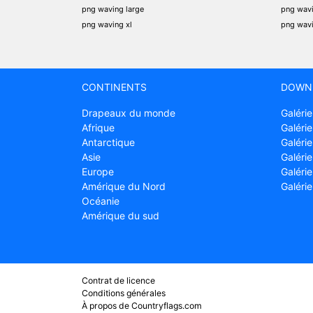
png waving large
png wav
png waving xl
png wav
CONTINENTS
DOWN
Drapeaux du monde
Galérie
Afrique
Galérie
Antarctique
Galérie
Asie
Galérie
Europe
Galéri
Amérique du Nord
Galéri
Océanie
Amérique du sud
Contrat de licence
Conditions générales
À propos de Countryflags.com