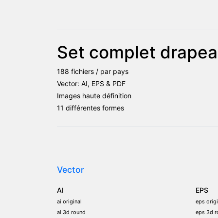
Set complet drape
188 fichiers / par pays
Vector: AI, EPS & PDF
Images haute définition
11 différentes formes
Vector
AI
EPS
ai original
eps origi
ai 3d round
eps 3d r