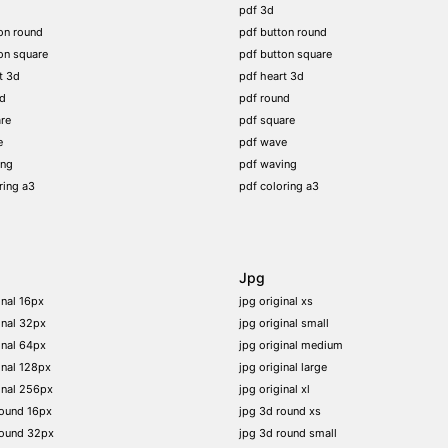
pdf 3d
on round
pdf button round
on square
pdf button square
t 3d
pdf heart 3d
nd
pdf round
re
pdf square
e
pdf wave
ing
pdf waving
ring a3
pdf coloring a3
Jpg
inal 16px
jpg original xs
inal 32px
jpg original small
inal 64px
jpg original medium
inal 128px
jpg original large
inal 256px
jpg original xl
round 16px
jpg 3d round xs
round 32px
jpg 3d round small